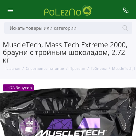
MuscleTech, Mass Tech Extreme 2000,
брауни с тройным шоколадом, 2,72
кг
Главная
Спортивное питание
Протеин
Гейнеры
MuscleTech, 
+ 178 бонусов