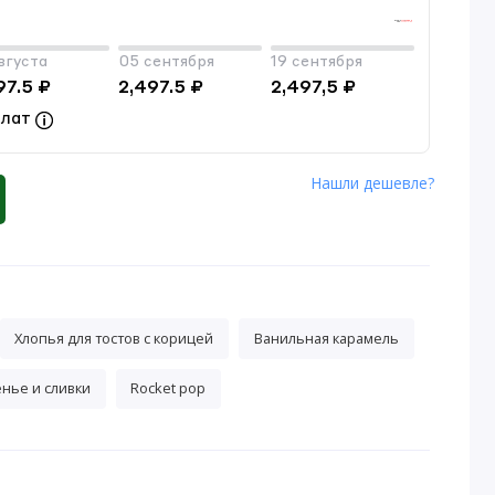
вгуста
05 сентября
19 сентября
97.5 ₽
2,497.5 ₽
2,497,5 ₽
плат
Нашли дешевле?
Хлопья для тостов с корицей
Ванильная карамель
нье и сливки
Rocket pop