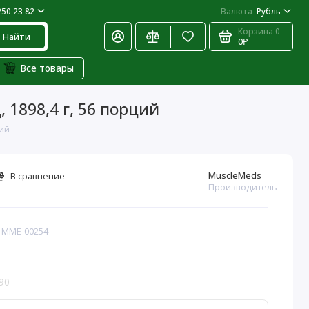
250 23 82
Валюта
Рубль
Корзина
0
Найти
0₽
Все товары
 1898,4 г, 56 порций
ций
MuscleMeds
В сравнение
Производитель
: MME-00254
90