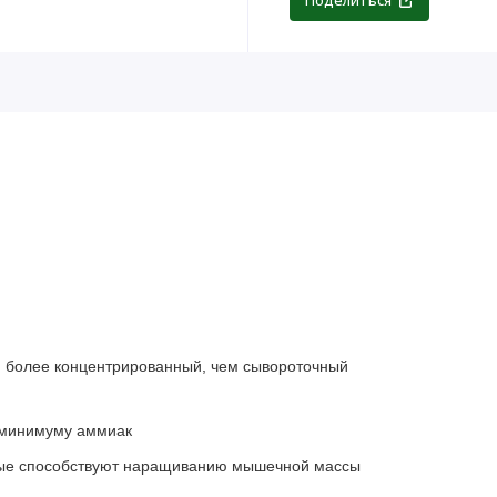
Поделиться
и более концентрированный, чем сывороточный
 минимуму аммиак
орые способствуют наращиванию мышечной массы