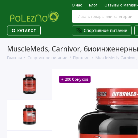
О нас
Блог
Отзывы о магази
Спортивное питание
КАТАЛОГ
MuscleMeds, Carnivor, биоинженерный
Главная
Спортивное питание
Протеин
MuscleMeds, Carnivor
+ 200 бонусов