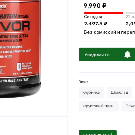
9,990 ₽
Сегодня
22 а
2,497.5 ₽
2,4
Без комиссий и пере
Уведомить
Вкус:
Клубника
Шоколад
Фруктовый пунш
Пече