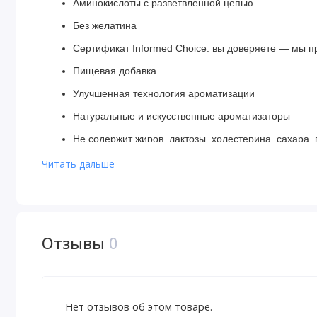
Аминокислоты с разветвленной цепью
Без желатина
Сертификат Informed Choice: вы доверяете — мы 
Пищевая добавка
Улучшенная технология ароматизации
Натуральные и искусственные ароматизаторы
Не содержит жиров, лактозы, холестерина, сахара,
Клинически протестированный белок для наращив
Читать дальше
Beef-Up с Carnivor — первым в мире изолятом говя
Давно известно, что бодибилдеры и силовые атлеты по
наращивания мышечной массы и увеличения силы. По
Отзывы
0
неоспорима. Большинство бодибилдеров скажут вам, ч
чувствуют себя сильнее, употребляя говядину. Благода
протеина, полученного с помощью биоинженерии, комп
Нет отзывов об этом товаре.
протеин для наращивания мышечной массы. Carnivor н