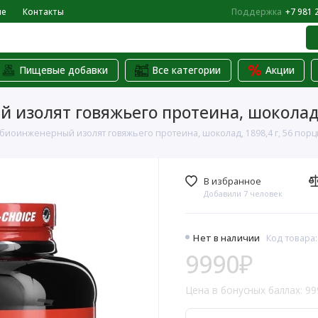
не
Контакты
Поддержка
+7 981 
Пищевые добавки
Все категории
Акции
 изолят говяжьего протеина, шоколад,
, биоинженерный изолят говяжьего протеина, шоколад, 1898,4 г, 56 пор
В избранное
Добавили 7 человек
Нет в наличии
Код товара
9990₽
Цена в бонусных баллах: 99