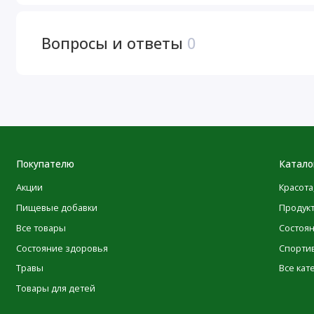
POLEZNOO
Компания
всегда стремится придерживаться 
своей продукции. Однако некоторые изменения, вносим
Вопросы и ответы
0
ингредиентов, могут потребовать определенного времени
Имейте в виду, что даже несмотря на то, что иногда упак
качество и свежесть продуктов. Мы рекомендуем вам вн
предупреждениями и инструкциями по использованию пр
исключительно на информацию, представленную на са
описаний продуктов на нашем сайте выполнены с испол
исключительно для вашего удобства. Все подобные пе
Покупателю
Катало
в самое ближайшее время.
Акции
Красота
Пищевые добавки
Продук
Посетить веб-сайт производителя
Все товары
Состоя
Состояние здоровья
Спорти
Пищевая ценность
Травы
Все кат
Товары для детей
Размер порции:
2 мерные ложки (84 г)