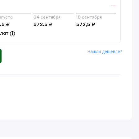
вгуста
04 сентября
18 сентября
.5 ₽
572.5 ₽
572,5 ₽
плат
Нашли дешевле?