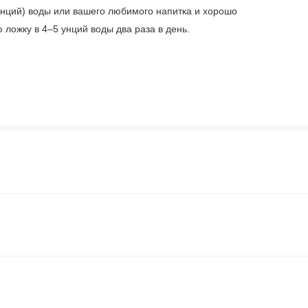
унций) воды или вашего любимого напитка и хорошо
ложку в 4–5 унций воды два раза в день.
afiber (изомальто-олигосахарид), порошок из подсолнечного
натрия, моно- и диглицериды, токоферолы, трикальций
тизатор «шоколад», изолят сывороточного протеина,
ль pure ocean®, экстракт листьев стевии, смесь ферментов
омелаин), экстракт архата и смесь пробиотиков
 орехов, рыбы, моллюсков, пшеницы, глютена и дрожжей.
батываются другие продукты, содержащие яйца.