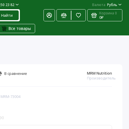
250 23 82
Валюта
Рубль
Корзина
0
Найти
0₽
Все товары
MRM Nutrition
В сравнение
Производитель
: MRM-73004
90