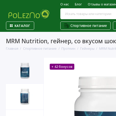
О нас
Блог
Отзывы о магази
Спортивное питание
КАТАЛОГ
MRM Nutrition, гейнер, со вкусом шок
Главная
Спортивное питание
Протеин
Гейнеры
MRM Nutrit
+ 42 бонусов