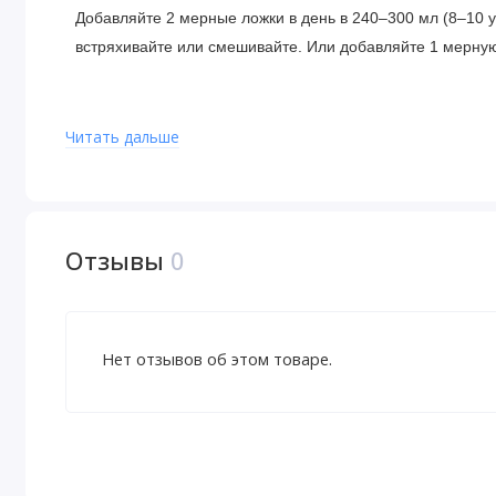
Добавляйте 2 мерные ложки в день в 240–300 мл (8–10 
встряхивайте или смешивайте. Или добавляйте 1 мерную 
Ингредиенты
Читать дальше
Концентрат сывороточного протеина, мальтодекстрин, vit
масла (подсолнечное масло, мальтодекстрин, казеинат 
фосфат), трегалоза, какао-порошок, натуральный арома
мицеллярный казеин, подсолнечный лецитин, морская со
Отзывы
0
Digest-ALL® (протеаза 4,5, протеаза 6,0, пептидаза и бр
Содержит молоко.
Не содержит добавленных яиц, сои, арахиса, древесных
Нет отзывов об этом товаре.
Данный продукт производится на предприятии, где обра
Отказ от ответственности