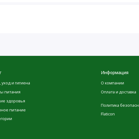
максимальной точности в изображениях и информации о
ые производителями, касающиеся упаковки или списка
 до того момента, как они будут опубликованы на сайте.
овка товаров может изменяться, это никак не влияет на
имательно ознакомиться с данными на упаковке,
одуктов перед их применением и не полагаться
POLEZNOO.RU
йте
. Обратите внимание, что некоторые из
ьзованием машинного перевода. Это сделано
реводы будут заменены на выполненные нашими лингвистами
г
Информация
, уход и гигиена
О компании
ты питания
Оплата и доставка
ние здоровья
Политика безопасн
вное питание
Flaticon
егории