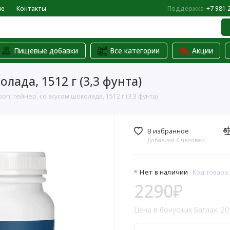
не
Контакты
Поддержка
+7 981 
Пищевые добавки
Все категории
Акции
олада, 1512 г (3,3 фунта)
ion, гейнер, со вкусом шоколада, 1512 г (3,3 фунта)
В избранное
Добавили 6 человек
Нет в наличии
Код товара
2290₽
Цена в бонусных баллах: 20