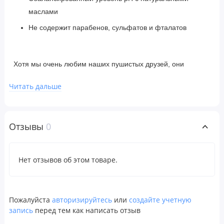
маслами
Не содержит парабенов, сульфатов и фталатов
Хотя мы очень любим наших пушистых друзей, они
нередко пачкаются или неприятно пахнут, что может
Читать дальше
омрачить наши объятия. Помогите питомцу оставаться
свежим и чистым, используя
шампунь для домашних
животных с овсянкой
от
Mild By Nature
. Этот нежный
Отзывы
0
шампунь сделает шерсть любимого питомца чистой,
здоровой и блестящей.
Нет отзывов об этом товаре.
Шампунь для домашних животных с овсянкой
от
Mild
by Nature
содержит мягкие очищающие компоненты,
полученные из натуральных биоразлагаемых
Пожалуйста
авторизируйтесь
или
создайте учетную
ингредиентов. Наша формула обладает увлажняющими и
запись
перед тем как написать отзыв
смягчающими свойствами для шерсти и кожи, содержит