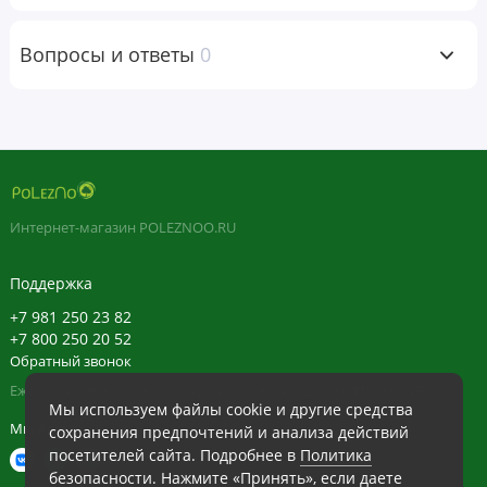
полезные натуральные ингредиенты без парабенов,
сульфатов и фталатов. Овсянка, катран и овсяное масло
Вопросы и ответы
0
(полученное в Эфиопии) используются в качестве
веществ, которые успокаивают кожу без воздействия
агрессивных химических ингредиентов.
Рекомендации по применению
Расчешите питомца, чтобы удалить выпавшую шерсть.
Интернет-магазин POLEZNOO.RU
Намочите шерсть питомца, нанесите шампунь на кожу и
шерсть и помассируйте от головы до хвоста. Хорошо
Поддержка
смойте, повторите при необходимости и вытрите
+7 981 250 23 82
полотенцем. Используйте по мере необходимости.
+7 800 250 20 52
Обратный звонок
Ежедневно в будние с 11:30 до 20:30, в выходные с 11:30 до 19:30
Ингредиенты
Мы используем файлы cookie и другие средства
Мы в сети
сохранения предпочтений и анализа действий
Основные ингредиенты
посетителей сайта. Подробнее в
Политика
Вода, кокамидопропил гидроксисултаин, натрия С14-16
безопасности
. Нажмите «Принять», если даете