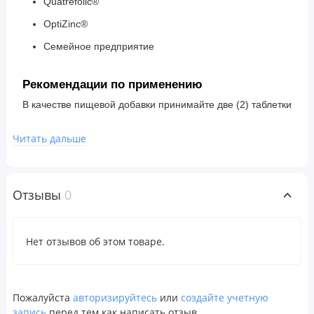
Quatrefolic®
OptiZinc®
Семейное предприятие
Рекомендации по применению
В качестве пищевой добавки принимайте две (2) таблетки
по утрам с завтраком. Дозировка может быть увеличена
Читать дальше
по указанию врача.
Ингредиенты
Отзывы
0
Дикальция фосфат, микрокристаллическая целлюлоза,
стеариновая кислота, модифицированная целлюлозная
Нет отзывов об этом товаре.
камедь, растительный стеарат магния, диоксид кремния
и фармацевтическая глазурь (шеллак, повидон).
Произведено на предприятии, соответствующем
Пожалуйста
авторизируйтесь
или
создайте учетную
требованиям GMP, где также осуществляется обработка
запись
перед тем как написать отзыв