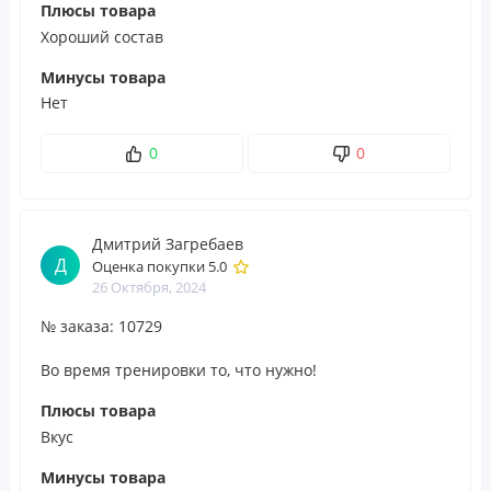
фармацевтические аминокислоты, мощными
Плюсы товара
антиоксидантами, важными электролитами и инсулино-
Хороший состав
имитирующими препаратами. Добавление этих
Минусы товара
специфических ингредиентов гарантирует эффективное
Нет
преобразование и усвоение каждого грамма углеводов в
GlycoLoad для быстрого восполнения запасов гликогена.
0
0
Как и все продукты Metabolic Nutrition, GlycoLoad
разработан врачом с использованием только
ингредиентов высочайшего качества, которые прошли
Дмитрий Загребаев
Д
наши строгие тесты на соответствие высоким стандартам.
Оценка покупки 5.0
26 Октября, 2024
Рекомендации по применению
№ заказа: 10729
Смешайте 1 мерную ложку с 240 мл (6 унциями) холодной
воды. Добавьте дополнительные мерные ложки в
Во время тренировки то, что нужно!
соответствии с интенсивностью тренировки,
Плюсы товара
рекомендованной таблицей размеров порции. Обратите
Вкус
внимание, что GlycoLoad предназначен для
Минусы товара
использования спортсменами, которые тренируются на