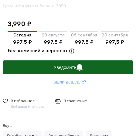
Цена в бонусных баллах: 3990
3,990 ₽
Сегодня
23 августа
06 сентября
20 сентября
997.5 ₽
997.5 ₽
997.5 ₽
997,5 ₽
Без комиссий и переплат
Уведомить
Нашли дешевле?
В избранное
В сравнение
Добавили 6 человек
Вкус:
Голубая малина
Зеленое яблоко
Виноград