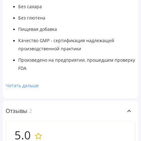
Без сахара
Без глютена
Пищевая добавка
Качество GMP - сертификация надлежащей
производственной практики
Произведено на предприятии, прошедшем проверку
FDA
Гликоген
- это ключевая форма хранения энергии в
Читать дальше
организме, необходимая для подпитки АТФ для
сокращения мышц, расширения кровеносных сосудов,
увеличения кровеносных сосудов и увлажнения мышц ...
Отзывы
2
получить.
Представляем GlycoLoad от Metabolic Nutrition, научно
разработанную углеводную добавку, которая специально
5.0
нацелена на выработку гликогена в организме, давая вам