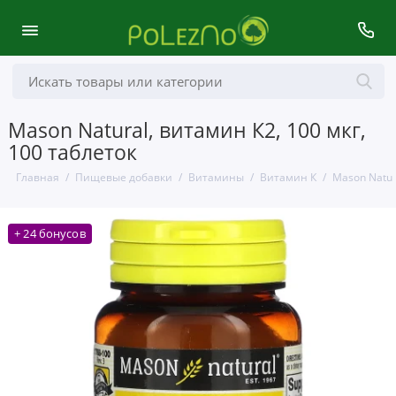
Mason Natural, витамин К2, 100 мкг,
100 таблеток
Главная
Пищевые добавки
Витамины
Витамин К
Mason Natur
+ 24 бонусов