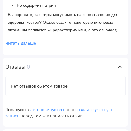
Не содержит натрия
Вы спросите, как жиры могут иметь важное значение для
здоровья костей? Оказалось, что некоторые ключевые
витамины являются жирорастворимыми, а это означает,
что для их правильного усвоения и использования в
Читать дальше
организме требуется жир. Жирорастворимый витамин K2
очень полезен для формирования костей и поддержания
здоровья. Витамин K2 может помочь поддерживать связь
Отзывы
0
кальция с костным матриксом, сохраняя здоровую
плотность и прочность костей. Витамин K2 оказывает этот
же эффект, поддерживая естественный здоровый уровень
Нет отзывов об этом товаре.
остеокальцина, гормона, важного для формирования
костей.
Пожалуйста
авторизируйтесь
или
создайте учетную
запись
перед тем как написать отзыв
Рекомендации по применению
Взрослым в качестве пищевой добавки принимать по