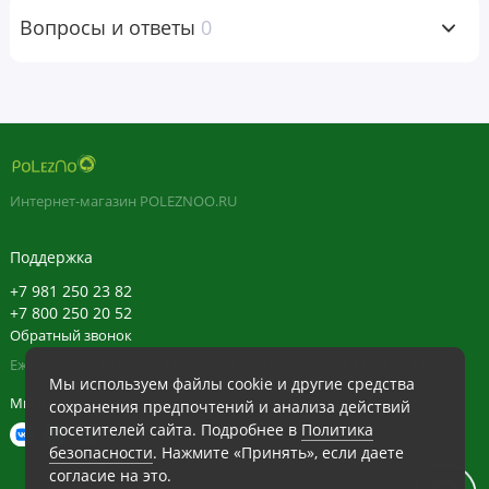
1 таблетке в день, желательно во время еды.
Вопросы и ответы
0
Ингредиенты
Микрокристаллическая целлюлоза, стеариновая кислота,
кроскармеллоза натрия, стеарат магния растительного
происхождения, диоксид кремния, аравийская камедь,
кукурузный крахмал.
Интернет-магазин POLEZNOO.RU
Гарантировано не содержит добавленных сахара,
Поддержка
дрожжей, сои, пшеницы, молочных продуктов, глютена,
+7 981 250 23 82
рыбы, древесных орехов, арахиса, яйца, отдушки,
+7 800 250 20 52
искусственных красителей и ароматизаторов,
Обратный звонок
консервантов, ингредиентов животного происхождения,
Ежедневно в будние с 11:30 до 20:30, в выходные с 11:30 до 19:30
моллюсков и ракообразных.
Мы используем файлы cookie и другие средства
Мы в сети
сохранения предпочтений и анализа действий
посетителей сайта. Подробнее в
Политика
Предупреждения
безопасности
. Нажмите «Принять», если даете
согласие на это.
Витамин К противопоказан при приеме