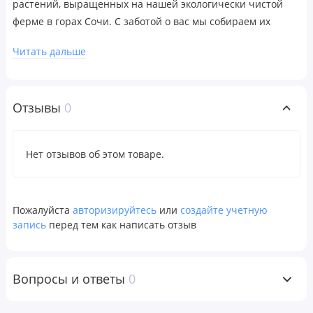
растений, выращенных на нашей экологически чистой
ферме в горах Сочи. С заботой о вас мы собираем их
вручную и без использования химических
Читать дальше
удобрений.Основные свойства:Восстанавливает
защитный барьер кожиРегулирует потерю
влагиПоддерживает целостность поверхностного
Отзывы
0
слояДействующие вещества:Комплекс церамидов – на
клеточном уровне помогает восстановить защитный
барьер кожи, регулируя потерю влаги и поддерживая
Нет отзывов об этом товаре.
целостность поверхностного слоя.Витамин В3 борется с
последствиями фотоповреждения, эффективен от
расширенных пор, нарушениями пигментации, при
Пожалуйста
авторизируйтесь
или
создайте учетную
повреждении защитного барьера кожи и
запись
перед тем как написать отзыв
высыпаниях.Сверхнизкомолекулярная гиалуроновая
кислота – увлажняет глубокие слои кожи и устраняет
обезвоженность.Гель алоэ вера – моментально и глубоко
Вопросы и ответы
0
увлажняет, успокаивает, снимает воспаления.