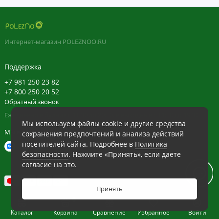
местеПротивопоказанияне использовать для кожи лица,
при повреждениях кожного покрова, после загара, при
индивидуальной непереносимости
компонентовУпаковкабанка — 1 PET, крышка — 41
Интернет-магазин POLEZNOO.RU
ALUЛинейкаКраснополянская косметика
Поддержка
+7 981 250 23 82
+7 800 250 20 52
Обратный звонок
Ежедневно в будние с 11:30 до 20:30, в выходные с 11:30 до 19:30
Мы используем файлы cookie и другие средства
Мы в сети
сохранения предпочтений и анализа действий
посетителей сайта. Подробнее в
Политика
безопасности
. Нажмите «Принять», если даете
согласие на это.
Принять
0
Каталог
Корзина
Сравнение
Избранное
Войти