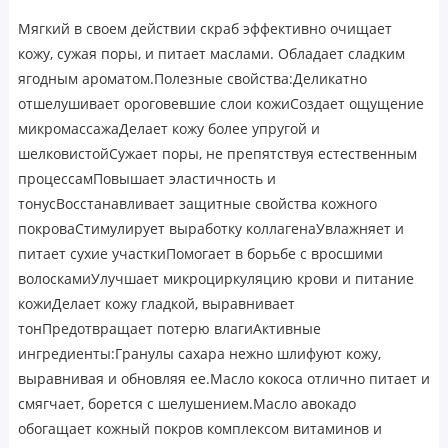
Мягкий в своем действии скраб эффективно очищает
кожу, сужая поры, и питает маслами. Обладает сладким
ягодным ароматом.Полезные свойства:Деликатно
отшелушивает ороговевшие слои кожиСоздает ощущение
микромассажаДелает кожу более упругой и
шелковистойСужает поры, не препятствуя естественным
процессамПовышает эластичность и
тонусВосстанавливает защитные свойства кожного
покроваСтимулирует выработку коллагенаУвлажняет и
питает сухие участкиПомогает в борьбе с вросшими
волоскамиУлучшает микроциркуляцию крови и питание
кожиДелает кожу гладкой, выравнивает
тонПредотвращает потерю влагиАктивные
ингредиенты:Гранулы сахара нежно шлифуют кожу,
выравнивая и обновляя ее.Масло кокоса отлично питает и
смягчает, борется с шелушением.Масло авокадо
обогащает кожный покров комплексом витаминов и