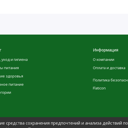
дали от источников света и
м провести тест на чувствительность. В случае
ить использование средстваУпаковкафлакон — 72 GL,
г
Информация
, уход и гигиена
О компании
ты питания
Оплата и доставка
ние здоровья
Политика безопасн
вное питание
Flaticon
егории
гие средства сохранения предпочтений и анализа действий по