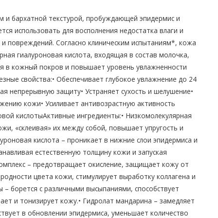
 и бархатной текстурой, пробуждающей эпидермис и
тся использовать для восполнения недостатка влаги и
 и повреждений. Согласно клиническим испытаниям*, кожа
рная гиалуроновая кислота, входящая в состав молочка,
я в кожный покров и повышает уровень увлажненности
зные свойства:• Обеспечивает глубокое увлажнение до 24
ая непрерывную защиту• Устраняет сухость и шелушение•
ожению кожи• Усиливает антивозрастную активность
овой кислотыАктивные ингредиенты:• Низкомолекулярная
кожи, «склеивая» их между собой, повышает упругость и
уроновая кислота – проникает в нижние слои эпидермиса и
анавливая естественную толщину кожи и запуская
комплекс – предотвращает окисление, защищает кожу от
одности цвета кожи, стимулирует выработку коллагена и
ы – борется с различными высыпаниями, способствует
ет и тонизирует кожу.• Гидролат мандарина – замедляет
аствует в обновлении эпидермиса, уменьшает количество