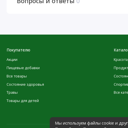
Вопросы и ответы
0
необходимостиУсловия хранения+10 — +25°С, хранить в
теплаПротивопоказанияРекомендуется перед применение
индивидуальной непереносимости компонентов прекрат
дозатор — 7 OTHERЛинейкаКраснополянская косметика
Покупателю
Катало
Акции
Красота
Пищевые добавки
Продук
Все товары
Состоя
Состояние здоровья
Спорти
Травы
Все кат
Товары для детей
Мы используем файлы cookie и дру