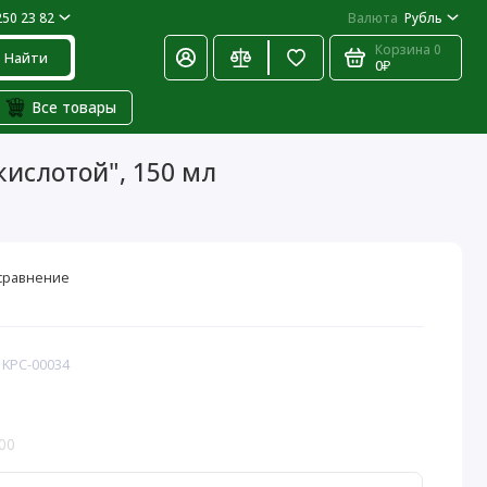
250 23 82
Валюта
Рубль
Корзина
0
Найти
0₽
Все товары
ислотой", 150 мл
сравнение
 KPC-00034
00