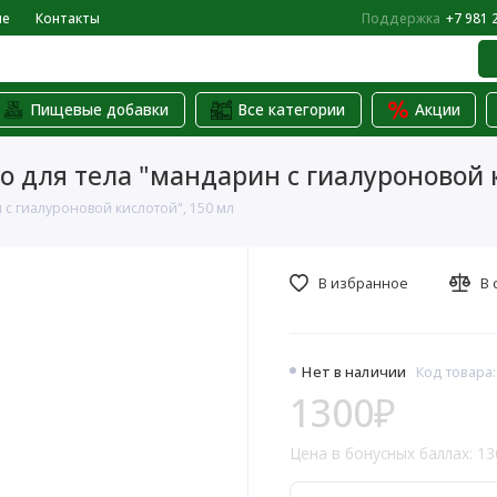
не
Контакты
Поддержка
+7 981 
Пищевые добавки
Все категории
Акции
 для тела "мандарин с гиалуроновой к
с гиалуроновой кислотой", 150 мл
В избранное
В 
Нет в наличии
Код товара:
1300₽
Цена в бонусных баллах: 13