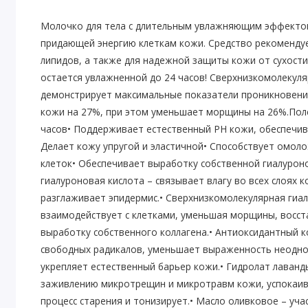
Молочко для тела с длительным увлажняющим эффектом
придающей энергию клеткам кожи. Средство рекомендуе
липидов, а также для надежной защиты кожи от сухости
остается увлажненной до 24 часов! Сверхнизкомолекуля
демонстрирует максимальные показатели проникновени
кожи на 27%, при этом уменьшает морщины на 26%.Поле
часов• Поддерживает естественный PН кожи, обеспечив
Делает кожу упругой и эластичной• Способствует омол
клеток• Обеспечивает выработку собственной гиалурон
гиалуроновая кислота – связывает влагу во всех слоях 
разглаживает эпидермис.• Сверхнизкомолекулярная гиал
взаимодействует с клетками, уменьшая морщины, восст
выработку собственного коллагена.• Антиоксидантный 
свободных радикалов, уменьшает выраженность неоднор
укрепляет естественный барьер кожи.• Гидролат лаванд
заживлению микротрещин и микротравм кожи, успокаива
процесс старения и тонизирует.• Масло оливковое – уч