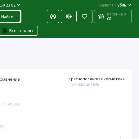
250 23 82
Валюта
Рубль
Корзина
0
Найти
0₽
Все товары
Краснополянская косметика
сравнение
Производитель
 KPC-00003
50