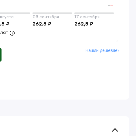
вгуста
03 сентября
17 сентября
.5 ₽
262.5 ₽
262,5 ₽
плат
Нашли дешевле?