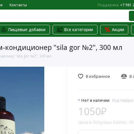
не
Контакты
Поддержка
+7 981 
Пищевые добавки
Все категории
Акции
-кондиционер "sila gor №2", 300 мл
ионер "sila gor №2", 300 мл
В избранное
В 
Нет в наличии
Код товара:
1050₽
Цена в бонусных баллах: 10