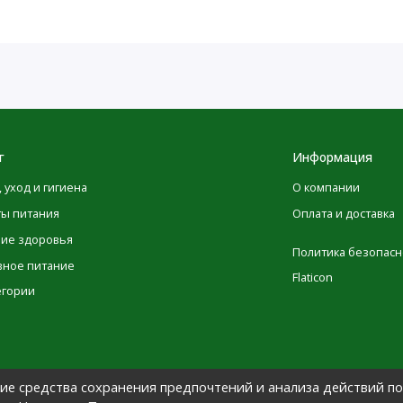
г
Информация
, уход и гигиена
О компании
ты питания
Оплата и доставка
ние здоровья
Политика безопасн
вное питание
Flaticon
егории
гие средства сохранения предпочтений и анализа действий по