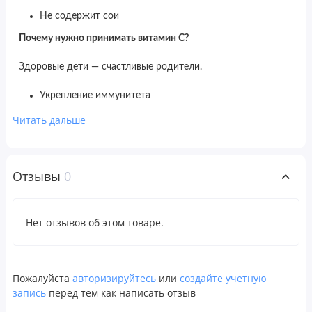
Не содержит сои
Почему нужно принимать витамин С?
Здоровые дети — счастливые родители.
Укрепление иммунитета
Поддержка здоровья костей
Читать дальше
Здоровые ткани, мышцы и кожа
Наше обещание вашей семье
Отзывы
0
Мы тщательно разработали состав наших жевательных
таблеток Dinosaurs: они содержат питательные вещества
Нет отзывов об этом товаре.
для поддержки естественного развития детей, ведь наша
цель — помогать вашим семьям.
Пожалуйста
авторизируйтесь
или
создайте учетную
Рекомендации по применению
запись
перед тем как написать отзыв
Применять только согласно инструкции. Принимать по 1