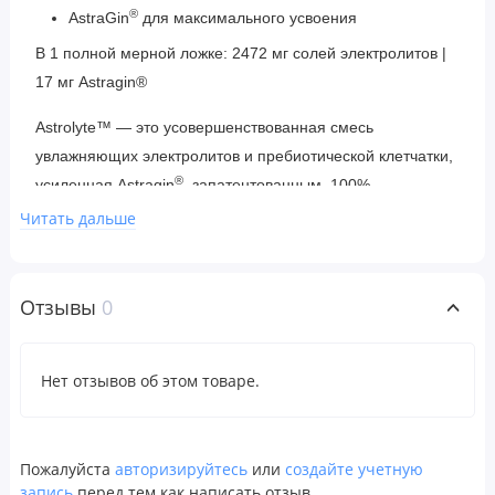
®
AstraGin
для максимального усвоения
В 1 полной мерной ложке: 2472 мг солей электролитов |
17 мг Astragin®
Astrolyte™ — это усовершенствованная смесь
увлажняющих электролитов и пребиотической клетчатки,
®
усиленная Astragin
, запатентованным, 100%
натуральным соединением, которое повышает
Читать дальше
усвояемость многих жизненно важных питательных
веществ, способствуя здоровью кишечника. Смесь
Astrolyte™ предназначена для восполнения запаса
Отзывы
0
незаменимых минералов, теряемых с потоотделением, а
также для предотвращения спазмов и повышения
Нет отзывов об этом товаре.
производительности у спортсменов, подвергающихся
интенсивным тренировкам. Его пребиотическая
клетчатка, фруктоолигосахариды, также способствуют
Пожалуйста
авторизируйтесь
или
создайте учетную
лучшему усвоению питательных веществ и улучшению
запись
перед тем как написать отзыв