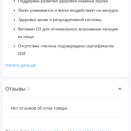
Поддержка развития здоровой нервной трубки
Легко усваивается и мягко воздействует на желудок
Здоровье крови и репродуктивной системы
Витамин D3 для оптимального всасывания кальция
из пищи
Отсутствие глютена подтверждено сертификатом
NSF
Сертифицированный продукт с нулевым
Читать дальше
показателем выброса углерода
Сертификат B Corporation
Отзывы
0
В этот прекрасный и захватывающий период вашей
жизни очень важно получать правильные питательные
вещества для вас и вашего ребенка. Вам нужны
Нет отзывов об этом товаре.
мультивитаминные жевательные таблетки для
беременных, в которых есть все самое необходимое, и
которые имеют действительно приятный вкус!