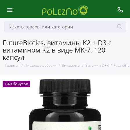
FutureBiotics, витамины K2 + D3 с
витамином K2 в виде MK-7, 120
капсул
Главная
Пищевые добавки
Витамины
Витамин D+К
FutureBio
+ 40 бонусов