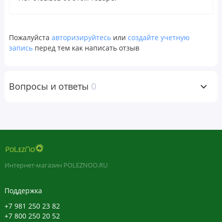
Модифицированная целлюлоза (капсула),
микрокристаллическая целлюлоза, стеарат магния,
диоксид кремния.
Пожалуйста
авторизируйтесь
или
создайте учетную
запись
перед тем как написать отзыв
Предупреждения
Не принимайте этот продукт, если вы беременны или
кормите грудью.
Вопросы и ответы
0
Проконсультируйтесь с врачом перед приемом этого
продукта, если у вас есть заболевание или вы принимаете
лекарства, особенно антикоагулянты.
Не используйте, если защитная пленка под крышкой
Интернет-магазин POLEZNOO.RU
повреждена или отсутствует.
Поддержка
Храните в недоступном для детей месте. Не допускайте
+7 981 250 23 82
попадания света.
+7 800 250 20 52