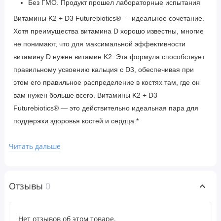
Без ГМО. Продукт прошел лабораторные испытания
Витамины K2 + D3 Futurebiotics® — идеальное сочетание.
Хотя преимущества витамина D хорошо известны, многие
не понимают, что для максимальной эффективности
витамину D нужен витамин K2. Эта формула способствует
правильному усвоению кальция с D3, обеспечивая при
этом его правильное распределение в костях там, где он
вам нужен больше всего. Витамины K2 + D3
Futurebiotics® — это действительно идеальная пара для
поддержки здоровья костей и сердца.*
Рекомендации по применению
Читать дальше
В качестве пищевой добавки для взрослых принимать по
1 капсуле в день, желательно во время еды, или в
Отзывы
0
соответствии с рекомендациями врача.
Ингредиенты
Нет отзывов об этом товаре.