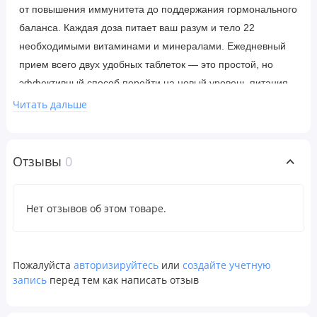
от повышения иммунитета до поддержания гормонального
баланса. Каждая доза питает ваш разум и тело 22
необходимыми витаминами и минералами. Ежедневный
прием всего двух удобных таблеток — это простой, но
эффективный способ перейти на новый уровень питания.
Читать дальше
Рекомендации по применению
Принимать по 2 таблетки в день перед едой.
Отзывы
0
Ингредиенты
Нет отзывов об этом товаре.
Микрокристаллическая целлюлоза, кроскармеллоза
натрия, стеариновая кислота, диоксид кремния, стеарат
магния растительного происхождения, оболочка таблетки
Пожалуйста
авторизируйтесь
или
создайте учетную
(гипромеллоза, глицерин).
запись
перед тем как написать отзыв
Предупреждение об аллергенах. Производится на
оборудовании, с помощью которого могут обрабатываться