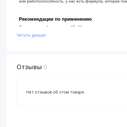
или работоспособность, у нас есть формула, которая по
Рекомендации по применению
Принимать по 1 капсуле за 30–60 минут до сна.
Читать дальше
Ингредиенты
Микрокристаллическая целлюлоза, гипромеллоза, стеара
происхождения.
Отзывы
0
Предупреждение об аллергенах. Производится на обору
могут обрабатываться продукты, содержащие молоко, яй
рыбу, древесные орехи, арахис, кунжут.
Нет отзывов об этом товаре.
Предупреждения
Хранить в недоступном для детей месте. Только для вз
одной капсулы в течение 24 часов. Не садитесь за руль,