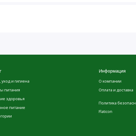
одукта.
нием во время беременности,
й или приеме рецептурных
м работником. Хранить в сухом и
 влаги.
максимальной точности в
г
Информация
 некоторые изменения, вносимые
, уход и гигиена
О компании
едиентов, могут потребовать
опубликованы на сайте. Имейте в
ты питания
Оплата и доставка
ров может изменяться, это никак
ние здоровья
Политика безопасн
ендуем вам внимательно
вное питание
Flaticon
и и инструкциями по
егории
олагаться исключительно на
братите внимание, что