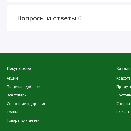
употребляйте алкоголь во время использования этого пр
Применять только согласно инструкции. Перед примене
Вопросы и ответы
0
кормления грудью, при наличии каких-либо заболевани
препаратов следует проконсультироваться с медицински
прохладном месте. Беречь от воздействия тепла, света и
Отказ от ответственности
Компания POLEZNOO всегда стремится придерживаться 
Покупателю
Катало
изображениях и информации о своей продукции. Однако
Акции
Красота
производителями, касающиеся упаковки или списка ингр
определенного времени до того момента, как они будут 
Пищевые добавки
Продук
виду, что даже несмотря на то, что иногда упаковка това
Все товары
Состоя
не влияет на качество и свежесть продуктов. Мы реком
Состояние здоровья
Спорти
ознакомиться с данными на упаковке, предупреждениям
Травы
Все кат
использованию продуктов перед их применением и не п
Товары для детей
информацию, представленную на сайте POLEZNOO.RU О