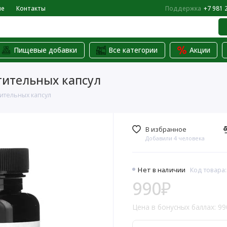
не
Контакты
Поддержка
+7 981 
Пищевые добавки
Все категории
Акции
стительных капсул
стительных капсул
В избранное
Добавили 4 человека
Нет в наличии
Код товара:
990₽
Цена в бонусных баллах: 99