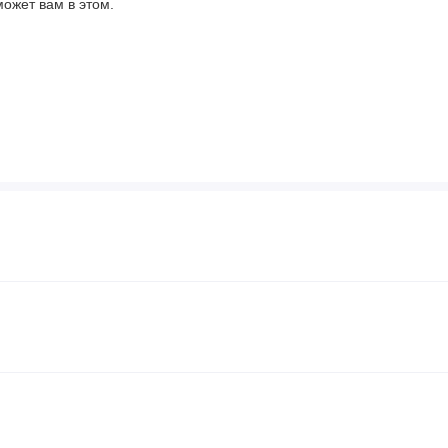
может вам в этом.
т магния растительного
довании, с помощью которого
ца, сою, пшеницу, ракообразных,
рослых. Не принимайте более
 не работайте с механизмами и не