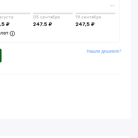
вгуста
05 сентября
19 сентября
.5 ₽
247.5 ₽
247,5 ₽
плат
Нашли дешевле?