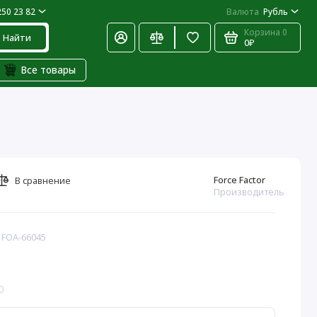
250 23 82
Валюта
Рубль
Корзина
0
Найти
0₽
Все товары
Force Factor
В сравнение
Производитель
 FOA-66045
0