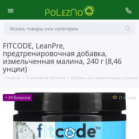
FITCODE, LeanPre,
предтренировочная добавка,
измельченная малина, 240 г (8,46
унции)
Главная
Спортивное питание
Добавки для приема перед трениро
5.0
(1 отзыв)
+ 39 бонусов