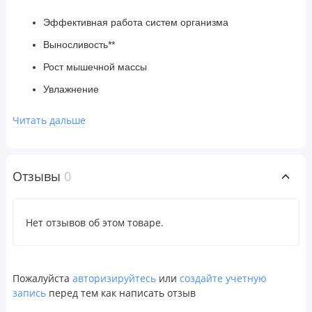
Эффективная работа систем организма
Выносливость**
Рост мышечной массы
Увлажнение
Антиоксиданты
Читать дальше
восстановление мышц;
Характеристики продукта EAA7000 + Electrolytes:
Отзывы
0
7 г незаменимых аминокислот в 1 порции
6 основных электролитов для гидратации
Нет отзывов об этом товаре.
Без кофеина для использования в любое время
110% витамина С
** Повышает выносливость за счет аминокислот с
Пожалуйста
авторизируйтесь
или
создайте учетную
разветвленной цепью.
запись
перед тем как написать отзыв