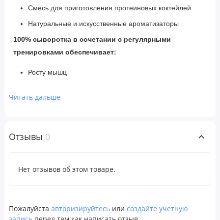
Смесь для приготовления протеиновых коктейлей
Натуральные и искусственные ароматизаторы
100% сыворотка в сочетании с регулярными
тренировками обеспечивает:
Росту мышц
Восстановление мышц
Читать дальше
Синтезу белка
Укрепление мышц
Отзывы
0
Характеристики 100% сыворотки:
25 г сывороточного протеина в 1 порции
Нет отзывов об этом товаре.
100% растворимый сывороточный протеин
6 г аминокислот с разветвленной цепью и 4 г
глутамина в 1 порции
Пожалуйста
авторизируйтесь
или
создайте учетную
Быстро впитывается до и после тренировки
запись
перед тем как написать отзыв