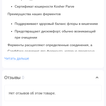
Сертификат кошерности Kosher Parve
​Преимущества наших ферментов
Поддерживают здоровый баланс флоры в кишечнике
Предотвращают дискомфорт, обычно возникающий
при очищении
Ферменты расщепляют определенные соединения, а
Candidase содержит два фермента, которые прекрасно
взаимодействуют с дрожжами: целлюлазу и протеазу. Это
Читать дальше
сочетание обеспечивает мягкий очищающий эффект без
резкого дискомфорта, обычно возникающего при
очищении.
Отзывы
0
Рекомендации по применению
Нет отзывов об этом товаре.
Принимать по 2 капсулы натощак, за час до или через
два часа после еды, три раза в день в течение 7–14 дней.