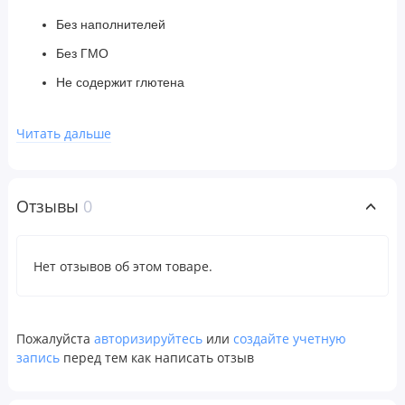
Без наполнителей
Без ГМО
Не содержит глютена
Цельные растительные ингредиенты
Читать дальше
Необработанный продукт
Веганский продукт
На протяжении всего процесса производства мы
Отзывы
0
используем знания натуропатов и инновационные
технологии для создания исключительных продуктов. Мы
Нет отзывов об этом товаре.
используем выращенные органическим и этическим
путем, экологически безопасные дикорастущие травы,
собранные в момент максимальной концентрации в них
Пожалуйста
авторизируйтесь
или
создайте учетную
полезных веществ.
запись
перед тем как написать отзыв
Рекомендации по применению