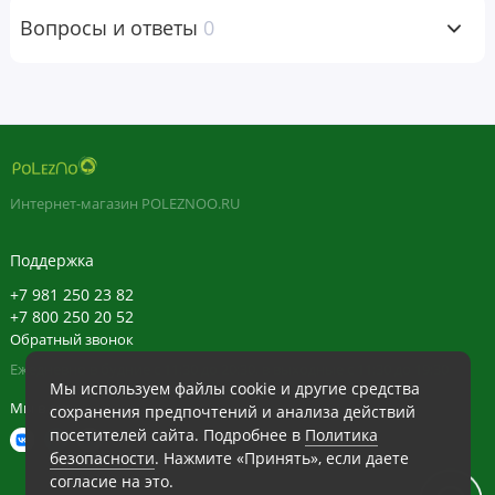
До 4 капсул в день.
Вопросы и ответы
0
Ингредиенты
Гипромеллоза (вегетарианская капсула).
Предупреждения
Интернет-магазин POLEZNOO.RU
Хранить в недоступном для детей месте.
Проконсультируйтесь с врачом относительно
Поддержка
использования трав во время беременности, кормления
+7 981 250 23 82
грудью или в случае приема рецептурных препаратов.
+7 800 250 20 52
Обратный звонок
Ежедневно в будние с 11:30 до 20:30, в выходные с 11:30 до 19:30
Отказ от ответственности
Мы используем файлы cookie и другие средства
Мы в сети
POLEZNOO
сохранения предпочтений и анализа действий
Компания
всегда стремится придерживаться
посетителей сайта. Подробнее в
Политика
максимальной точности в изображениях и информации о
безопасности
. Нажмите «Принять», если даете
своей продукции. Однако некоторые изменения,
согласие на это.