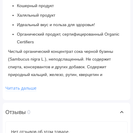
Кошерный продукт
Халяльный продукт
Идеальный вкус и польза для здоровья!
Органический продукт, сертифицированный Organic
Certifiers
Чистый органический концентрат сока черной бузины
(Sambucus nigra L.), неподслащенный. Не содержит
спирта, консервантов и других добавок. Содержит
природный кальций, железо, рутин, кверцетин и
биофлавоноиды.
Читать дальше
Рекомендации по применению
Хорошо встряхните перед использованием. После
Отзывы
0
вскрытия упаковки хранить в холодильнике.
Размер порции: 2 ст. л. (30 мл) чистого органического
Нет отзывов об этом товаре.