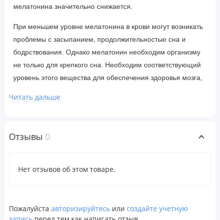
мелатонина значительно снижается.
При меньшем уровне мелатонина в крови могут возникать
проблемы с засыпанием, продолжительностью сна и
бодрствования. Однако мелатонин необходим организму
не только для крепкого сна. Необходим соответствующий
уровень этого вещества для обеспечения здоровья мозга,
нормального обмена веществ и оптимальной работы
Читать дальше
иммунной системы.
Добавка для поддержки здорового сна с мелатонином —
Отзывы
0
это запатентованная смесь из 8 тщательно отобранных и
подтвержденных исследованиями ингредиентов, которые
включают указанные ниже.
Нет отзывов об этом товаре.
Мелатонин — для крепкого и спокойного сна, а также
для здоровья иммунной системы, обмена веществ и
мозга.
Пожалуйста
авторизируйтесь
или
создайте учетную
запись
перед тем как написать отзыв