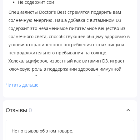
Не содержит сои
Специалисты Doctor's Best стремятся подарить вам
солнечную энергию. Наша добавка с витамином D3
содержит это незаменимое питательное вещество из
солнечного света, способствующее общему здоровью в
условиях ограниченного потребления его из пищи и
непродолжительного пребывания на солнце.
Холекальциферол, известный как витамин D3, играет
ключевую роль в поддержании здоровья иммунной
системы, работы сердца и крепких костей.
Читать дальше
Поддерживает здоровье иммунной системы
Регулирует содержание кальция и фосфора в
организме для укрепления костей
Отзывы
0
Поддерживает здоровье сердца
Рекомендации по применению
Нет отзывов об этом товаре.
Рекомендации по применению для