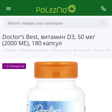
Doctor's Best, витамин D3, 50 мкг
(2000 МЕ), 180 капсул
Главная
Пищевые добавки
Витамины
Витамин D
Doctor's Be
+ 22 бонусов