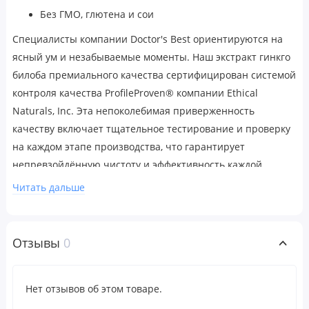
Без ГМО, глютена и сои
Специалисты компании Doctor's Best ориентируются на
ясный ум и незабываемые моменты. Наш экстракт гинкго
билоба премиального качества сертифицирован системой
контроля качества ProfileProven® компании Ethical
Naturals, Inc. Эта непоколебимая приверженность
качеству включает тщательное тестирование и проверку
на каждом этапе производства, что гарантирует
непревзойдённую чистоту и эффективность каждой
капсулы.
Читать дальше
Поддерживает кровообращение в мозге.
Поддерживает когнитивные функции.
Отзывы
0
Рекомендации по применению
Рекомендации по применению для взрослых. Принимать
Нет отзывов об этом товаре.
по 1 капсуле в день независимо от приема пищи или в
соответствии с рекомендациями врача-диетолога.