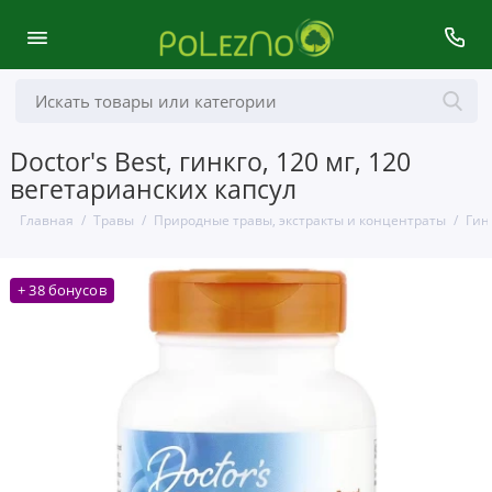
Doctor's Best, гинкго, 120 мг, 120
вегетарианских капсул
Главная
Травы
Природные травы, экстракты и концентраты
Гинк
+ 38 бонусов