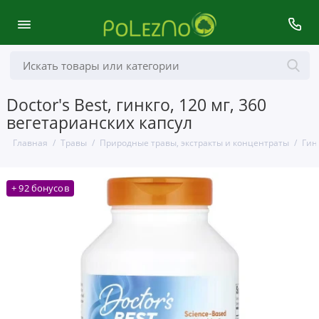
Doctor's Best, гинкго, 120 мг, 360
вегетарианских капсул
Главная
Травы
Природные травы, экстракты и концентраты
Гинк
+ 92 бонусов