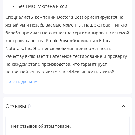
Без ГМО, глютена и сои
Специалисты компании Doctor's Best ориентируются на
ясный ум и незабываемые моменты. Наш экстракт гинкго
билоба премиального качества сертифицирован системой
контроля качества ProfileProven® компании Ethical
Naturals, Inc. Эта непоколебимая приверженность
качеству включает тщательное тестирование и проверку
на каждом этапе производства, что гарантирует
непревзойдённую чистоту и эффективность каждой
капсулы.
Читать дальше
Поддерживает кровообращение в мозге.
Поддерживает когнитивные функции.
Отзывы
0
Рекомендации по применению
Рекомендации по применению для взрослых. Принимать
Нет отзывов об этом товаре.
по 1 капсуле в день независимо от приема пищи или в
соответствии с рекомендациями врача-диетолога.