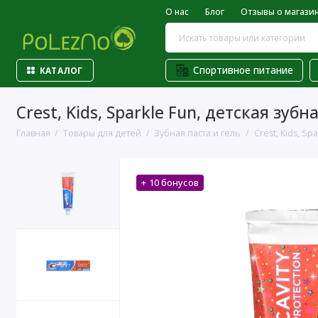
О нас
Блог
Отзывы о магази
Спортивное питание
КАТАЛОГ
Crest, Kids, Sparkle Fun, детская зуб
Главная
Товары для детей
Зубная паста и гель
Crest, Kids, Sp
+ 10 бонусов