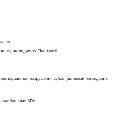
iation
ному ингредиенту Fluoristat®
предотвращения разрушения зубов (активный ингредиент:
ты, одобренные ADA.