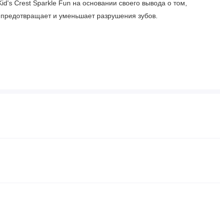
d's Crest Sparkle Fun на основании своего вывода о том,
 предотвращает и уменьшает разрушения зубов.
зубы после каждого приема пищи не менее двух раз в день
до 6 лет следует использовать количество размером с
они не научатся делать это правильно
роваться со стоматологом