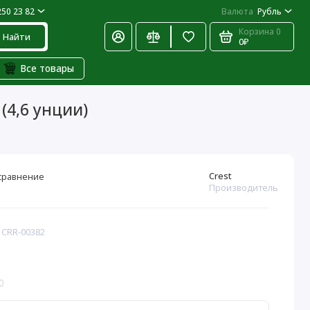
250 23 82
Валюта
Рубль
Корзина
0
Найти
0₽
Все товары
 (4,6 унции)
Crest
сравнение
Производитель
 CRR-00382
0