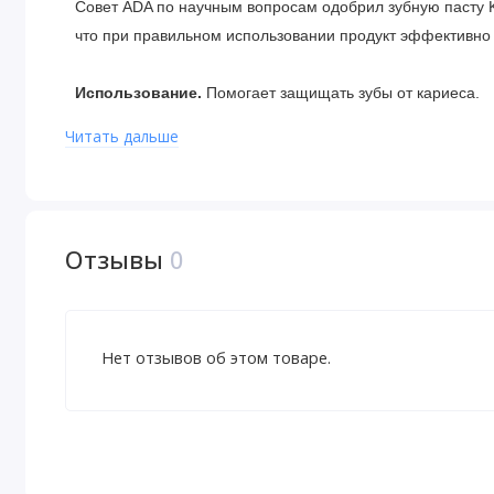
Совет ADA по научным вопросам одобрил зубную пасту Ki
что при правильном использовании продукт эффективно
Использование.
Помогает защищать зубы от кариеса.
Читать дальше
Рекомендации по применению
Для взрослых и детей от 2 лет: тщательно чистите 
или в соответствии с рекомендациями стоматолога
Не глотать.
Отзывы
0
Чтобы свести к минимуму проглатывание, для детей 
горошину.
Наблюдайте за детьми, когда они чистят зубы, пока 
Нет отзывов об этом товаре.
Дети в возрасте до 2 лет: необходимо проконсульти
Ингредиенты
Сведения о действующих веществах