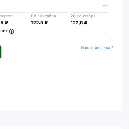
вгуста
06 сентября
20 сентября
.5 ₽
122.5 ₽
122,5 ₽
плат
Нашли дешевле?