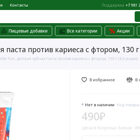
не
Контакты
Поддержка
+7 981 
Пищевые добавки
Все категории
Акции
ная паста против кариеса с фтором, 130 г
arkle Fun, детская зубная паста против кариеса с фтором, 130 г (4,6 унции)
В избранное
В 
Нет в наличии
Код товара:
490₽
Цена в бонусных баллах: 49