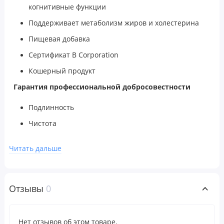
когнитивные функции
Поддерживает метаболизм жиров и холестерина
Пищевая добавка
Сертификат B Corporation
Кошерный продукт
Гарантия профессиональной добросовестности
Подлинность
Чистота
Свежесть
Читать дальше
Постоянство
Надежность
Коферментный комплекс витаминов группы B содержит
Отзывы
0
незаменимые витамины группы B в их активной,
«коферментной» форме. Этот комплекс известен и
Нет отзывов об этом товаре.