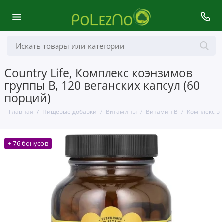
Country Life, Комплекс коэнзимов
группы B, 120 веганских капсул (60
порций)
Главная
Пищевые добавки
Витамины
Витамин B
Комплекс в
+ 76 бонусов