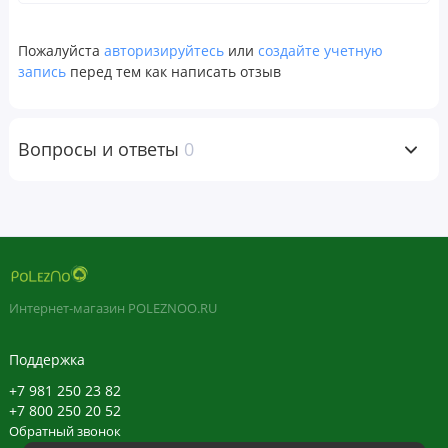
Рекомендации по применению
Принимать по две жевательные мармеладки в день во
Пожалуйста
авторизируйтесь
или
создайте учетную
время еды или в соответствии с рекомендациями врача.
запись
перед тем как написать отзыв
Ингредиенты
Вопросы и ответы
0
Крахмальная патока, сахар, вода, пектин, лимонная
кислота, тринатриевый цитрат, ароматизатор, экстракт
паприки.
Предупреждения
Хранить в недоступном для детей месте. Не следует
Интернет-магазин POLEZNOO.RU
использовать данный продукт, если защитная пленка
повреждена или отсутствует. Перед применением во
Поддержка
время беременности, кормления грудью или приема
+7 981 250 23 82
каких-либо препаратов следует проконсультироваться с
+7 800 250 20 52
лечащим врачом. Хранить в сухом и прохладном месте,
Обратный звонок