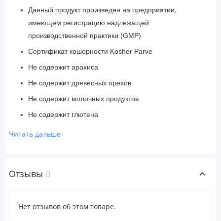
Данный продукт произведен на предприятии,
имеющем регистрацию надлежащей
производственной практики (GMP)
Сертификат кошерности Kosher Parve
Не содержит арахиса
Не содержит древесных орехов
Не содержит молочных продуктов
Не содержит глютена
Не содержит сои
Читать дальше
Не содержит яиц
Chapter One:
G is for Gummies™
Отзывы
0
Первый шаг на пути к правильному питанию на
протяжении всей жизни.
Нет отзывов об этом товаре.