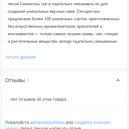
лесов Скалистых гор и тщательно смешивать их для
создания уникальных вкусных чаев. Сегодня мы
предлагаем более 100 различных сортов, приготовленных
без искусственных ароматизаторов, красителей и
консервантов — только самые лучшие травы, чаи, специи
и растительные вещества, всегда тщательно смешанные.
Примечания составителя чайных купажей
Читать дальше
«Сочная ягодная смесь с характерным«привкусом»
терпкого гибискуса, этот превосходно сбалансированный
Отзывы
0
напиток обладает множеством сочных ягодных ноток.
Напиток имеет отличный вкус как в горячем, так и в
холодном виде».
Нет отзывов об этом товаре.
— Чарли Баден, составитель купажей компании
Celestial Seasonings
Пожалуйста
авторизируйтесь
или
создайте учетную
Тщательно отобранные для смеси травы
запись
перед тем как написать отзыв