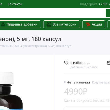
не
Контакты
Поддержка
+7 981 
Пищевые добавки
Все категории
Акции
нон), 5 мг, 180 капсул
итамин К2, МК-4 (менатетренон), 5 мг, 180 капсул
В избранное
Добавили 1 человек
Нет в наличии
Код товара:
4990₽
Цена в бонусных баллах: 49