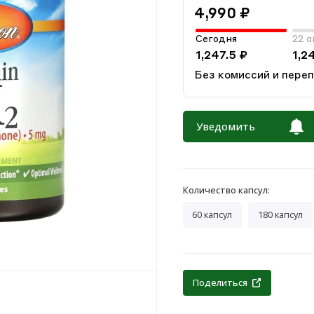
4,990 ₽
Сегодня
22 а
1,247.5 ₽
1,2
Без комиссий и пере
Уведомить
Количество капсул:
60 капсул
180 капсул
Поделиться