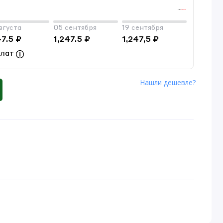
вгуста
05 сентября
19 сентября
47.5 ₽
1,247.5 ₽
1,247,5 ₽
плат
Нашли дешевле?