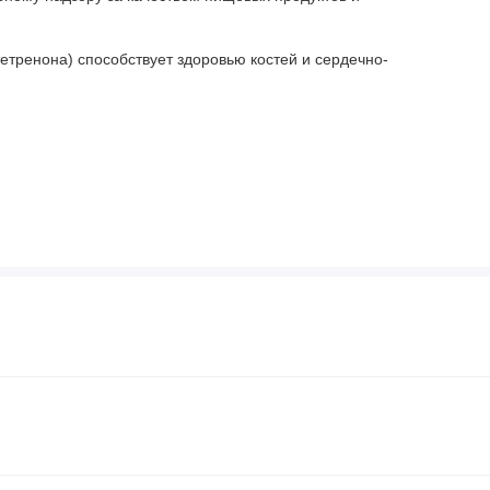
етренона) способствует здоровью костей и сердечно-
), диоксид кремния, капсула из бычьего желатина.
чь от воздействия тепла и влаги.
ключая варфарин. Не используйте этот продукт в случае
 врачом. Не используйте во время беременности и