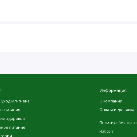
я максимальной точности в изображениях и информации о
ые производителями, касающиеся упаковки или списка
 до того момента, как они будут опубликованы на сайте.
овка товаров может изменяться, это никак не влияет на
имательно ознакомиться с данными на упаковке,
одуктов перед их применением и не полагаться
POLEZNOO.RU
йте
. Обратите внимание, что некоторые из
ьзованием машинного перевода. Это сделано
г
Информация
реводы будут заменены на выполненные нашими лингвистами
, уход и гигиена
О компании
ты питания
Оплата и доставка
ние здоровья
Политика безопасн
вное питание
Flaticon
егории