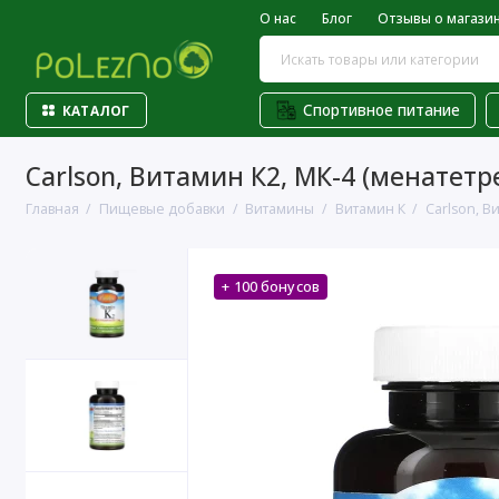
О нас
Блог
Отзывы о магази
Спортивное питание
КАТАЛОГ
Carlson, Витамин К2, МК-4 (менатетре
Главная
Пищевые добавки
Витамины
Витамин К
Carlson, В
+ 100 бонусов