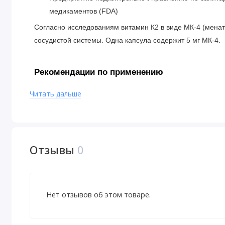
медикаментов (FDA)
Согласно исследованиям витамин К2 в виде МК-4 (менат
сосудистой системы. Одна капсула содержит 5 мг МК-4.
Рекомендации по применению
Взрослым принимать по 1 капсуле в день во время еды.
Читать дальше
Ингредиенты
Микрокристаллическая целлюлоза, стеарат магния (раст.
Отзывы
0
Предупреждения
Флакон следует хранить с плотно закрытой крышкой. Бере
Нет отзывов об этом товаре.
Витамин К может подавлять действие антикоагулянтов, в
приема варфарина без предварительной консультации с