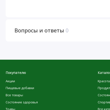
кормления грудью.
Отказ от ответственности
POLEZNOO
Компания
всегда стремится придерживатьс
Вопросы и ответы
0
своей продукции. Однако некоторые изменения, вносим
ингредиентов, могут потребовать определенного времени
Имейте в виду, что даже несмотря на то, что иногда упак
качество и свежесть продуктов. Мы рекомендуем вам вн
предупреждениями и инструкциями по использованию пр
исключительно на информацию, представленную на са
описаний продуктов на нашем сайте выполнены с испол
Покупателю
Катало
исключительно для вашего удобства. Все подобные пе
Акции
Красота
в самое ближайшее время.
Пищевые добавки
Продук
Все товары
Состоя
Посетить веб-сайт производителя
Состояние здоровья
Спорти
Травы
Все кат