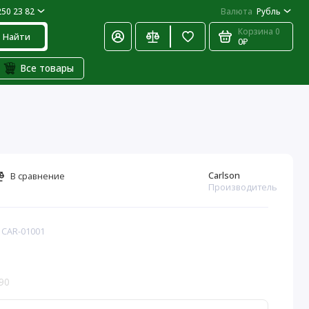
250 23 82
Валюта
Рубль
Корзина
0
Найти
0₽
Все товары
Carlson
В сравнение
Производитель
 CAR-01001
90