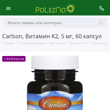
Carlson, Витамин K2, 5 мг, 60 капсул
Главная
Пищевые добавки
Витамины
Витамин К
Carlson, Вита
+ 44 бонусов