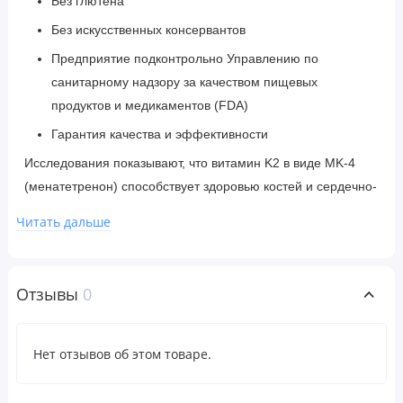
Без глютена
Без искусственных консервантов
Предприятие подконтрольно Управлению по
санитарному надзору за качеством пищевых
продуктов и медикаментов (FDA)
Гарантия качества и эффективности
Исследования показывают, что витамин K2 в виде MK-4
(менатетренон) способствует здоровью костей и сердечно-
сосудистой системы. Одна капсула содержит 5 мг МК-4.
Читать дальше
Рекомендации по применению
Отзывы
0
Взрослые: принимать по одной капсуле в день во время
еды.
Нет отзывов об этом товаре.
Ингредиенты
Микрокристаллическая целлюлоза, стеарат магния