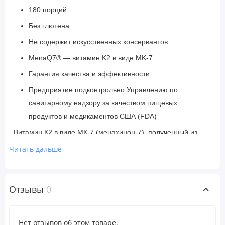
180 порций
Без глютена
Не содержит искусственных консервантов
MenaQ7® — витамин K2 в виде MK-7
Гарантия качества и эффективности
Предприятие подконтрольно Управлению по
санитарному надзору за качеством пищевых
продуктов и медикаментов США (FDA)
Витамин К2 в виде МК-7 (менахинон-7), полученный из
нута, важен для формирования крепких и здоровых костей
Читать дальше
и способствует здоровью артерий.
Отзывы
0
Рекомендации по применению
Взрослые:
принимать по 1 мягкой таблетке в день во
время еды.
Нет отзывов об этом товаре.