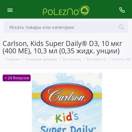
Carlson, Kids Super Daily® D3, 10 мкг
(400 МЕ), 10,3 мл (0,35 жидк. унции)
Главная
Пищевые добавки
Витамины
Витамин D
Carlson, Kid
+ 26 бонусов