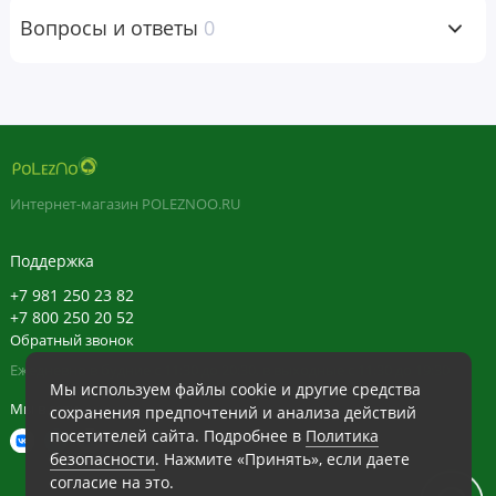
Здоровье зубов
Вопросы и ответы
0
Поддержка иммунной системы
Здоровье сердечно-сосудистой системы
Здоровье мышц
Рост и развитие
Интернет-магазин POLEZNOO.RU
Рекомендации по применению
Детям от 1 года и старше: давайте по одной капле в день или в
Поддержка
соответствии с рекомендациями врача. Можно добавлять в еду
+7 981 250 23 82
или напитки.
+7 800 250 20 52
Обратный звонок
Ежедневно в будние с 11:30 до 20:30, в выходные с 11:30 до 19:30
Предупреждения
Мы используем файлы cookie и другие средства
Мы в сети
сохранения предпочтений и анализа действий
Храните флакон в вертикальном положении при комнатной
посетителей сайта. Подробнее в
Политика
температуре.
безопасности
. Нажмите «Принять», если даете
согласие на это.
Хранить в недоступном для детей месте.