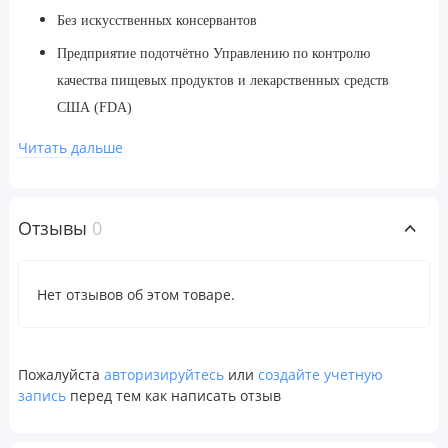
Без искусственных консервантов
Предприятие подотчётно Управлению по контролю
качества пищевых продуктов и лекарственных средств
США (FDA)
Солнечный витамин
Читать дальше
Витамин D3 играет важную роль для здоровья в целом. Однако
для его выработки необходим солнечный свет, который не все
Отзывы
0
получают в достаточном количестве. Kid's Super Daily® D3 от
Carlson предлагает безопасный и удобный способ получения
витамина D3. Одна капля Kid's Super Daily® D3 содержит
Нет отзывов об этом товаре.
400 МЕ (10 мкг) концентрированного витамина D3 в жидкой
форме.
Пожалуйста
авторизируйтесь
или
создайте учетную
Преимущества Kid's Super Daily® D3
запись
перед тем как написать отзыв
Здоровье костей