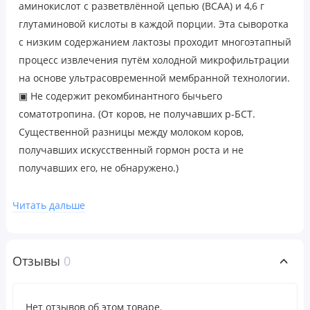
аминокислот с разветвлённой цепью (BCAA) и 4,6 г
глутаминовой кислоты в каждой порции. Эта сыворотка
с низким содержанием лактозы проходит многоэтапный
процесс извлечения путём холодной микрофильтрации
на основе ультрасовременной мембранной технологии.
▣ Не содержит рекомбинантного бычьего
соматотропина. (От коров, не получавших р-БСТ.
Существенной разницы между молоком коров,
получавших искусственный гормон роста и не
получавших его, не обнаружено.)
Сертификат качества iTested
Читать дальше
Рекомендации по применению
Отзывы
0
Смешивайте 1 мерную ложку с горкой в день с 180–240
мл (6–12 унциями) холодной воды или напитка по
вашему выбору. При желании напиток можно немного
Нет отзывов об этом товаре.