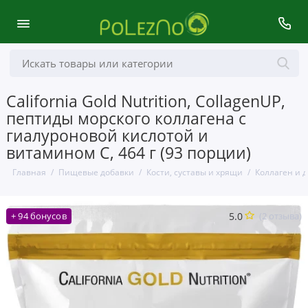
California Gold Nutrition, CollagenUP,
пептиды морского коллагена с
гиалуроновой кислотой и
витамином C, 464 г (93 порции)
Главная
Пищевые добавки
Кости, суставы и хрящи
Коллаген и 
5.0
(2 отзыва)
+ 94 бонусов