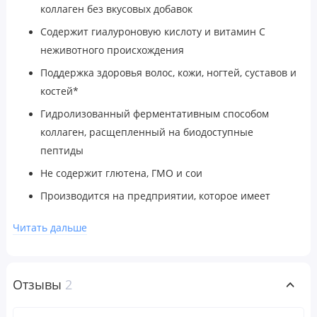
коллаген без вкусовых добавок
Содержит гиалуроновую кислоту и витамин C
неживотного происхождения
Поддержка здоровья волос, кожи, ногтей, суставов и
костей*
Гидролизованный ферментативным способом
коллаген, расщепленный на биодоступные
пептиды
Не содержит глютена, ГМО и сои
Производится на предприятии, которое имеет
регистрацию текущей надлежащей
Читать дальше
производственной практики (cGMP) и проходит
независимые проверки
Гарантия 100% Gold Guarantee
Отзывы
2
Теперь в пакете многоразового использования для
удобного хранения