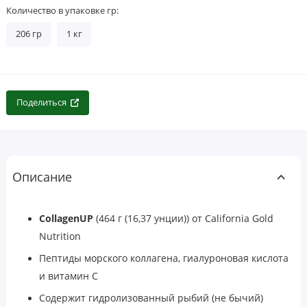
Количество в упаковке гр:
206 гр
1 кг
Поделиться
Описание
CollagenUP
(464 г (16,37 унции))
от California Gold
Nutrition
Пептиды морского коллагена, гиалуроновая кислота
и витамин C
Содержит гидролизованный рыбий (не бычий)