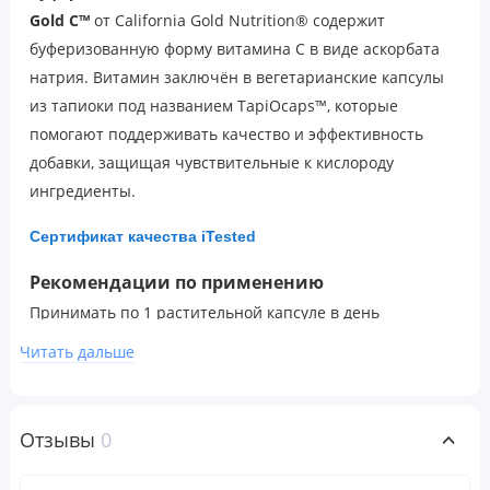
Gold C™
от
California Gold Nutrition®
содержит
буферизованную форму витамина C в виде аскорбата
натрия. Витамин заключён в вегетарианские капсулы
из тапиоки под названием TapiOcaps™, которые
помогают поддерживать качество и эффективность
добавки, защищая чувствительные к кислороду
ингредиенты.
Сертификат качества iTested
Рекомендации по применению
Принимать по 1 растительной капсуле в день
независимо от приемов пищи. Рекомендуется
Читать дальше
принимать в соответствии с назначением
квалифицированного медицинского работника.
Отзывы
0
Предупреждения