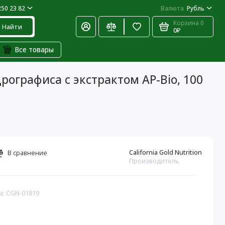
250 23 82
Валюта
Рубль
Корзина
0
Найти
0₽
Все товары
дрографиса с экстрактом AP-Bio, 100
California Gold Nutrition
В сравнение
Производитель
а: CGN-01819