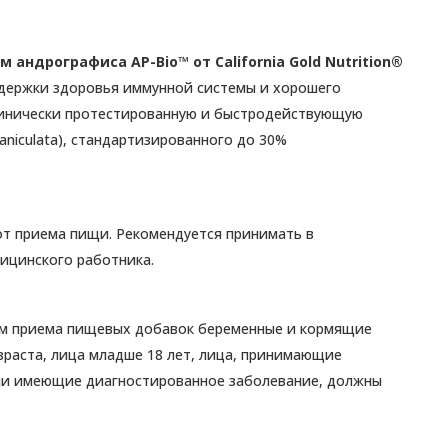
андрографиса AP-Bio™ от California Gold Nutrition®
ддержки здоровья иммунной системы и хорошего
клинически протестированную и быстродействующую
aniculata), стандартизированного до 30%
 от приема пищи. Рекомендуется принимать в
ицинского работника.
лом приема пищевых добавок беременные и кормящие
зраста, лица младше 18 лет, лица, принимающие
или имеющие диагностированное заболевание, должны
ропатом или другим квалифицированным медицинским