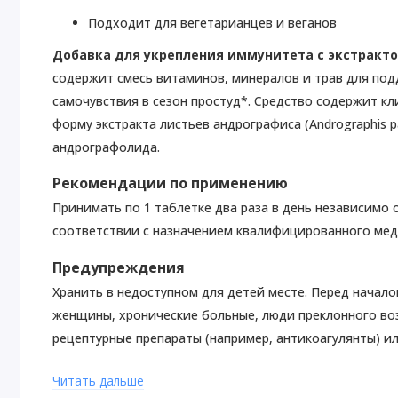
Подходит для вегетарианцев и веганов
Добавка для укрепления иммунитета с экстрактом 
содержит смесь витаминов, минералов и трав для по
самочувствия в сезон простуд*. Средство содержит 
форму экстракта листьев андрографиса (Andrographis p
андрографолида.
Рекомендации по применению
Принимать по 1 таблетке два раза в день независимо
соответствии с назначением квалифицированного мед
Предупреждения
Хранить в недоступном для детей месте. Перед нача
женщины, хронические больные, люди преклонного во
рецептурные препараты (например, антикоагулянты) 
проконсультироваться с врачом, фармацевтом, нату
Читать дальше
работником.