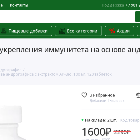
не
Контакты
Поддержка
+7 981 
Пищевые добавки
Все категории
Акции
для укрепления иммунитета на основе ан
дрографис
ове андрографиса с экстрактом AP-Bio, 100 мг, 120 таблеток
В избранное
Добавили 1 человек
На складе: 2 шт.
Код товар
1600₽
2290₽
экономия 690₽