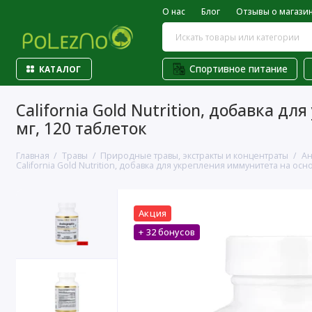
О нас
Блог
Отзывы о магази
Спортивное питание
КАТАЛОГ
California Gold Nutrition, добавка 
мг, 120 таблеток
Главная
Травы
Природные травы, экстракты и концентраты
Ан
California Gold Nutrition, добавка для укрепления иммунитета на осн
Акция
+ 32 бонусов