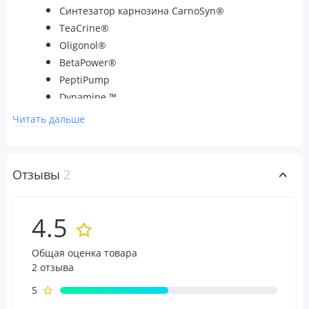
Синтезатор карнозина CarnoSyn®
TeaCrine®
Oligonol®
BetaPower®
PeptiPump
Dynamine ™
MitoBurn®
Читать дальше
Велокс®
C4 Ultimate® Shred помогает в самые
напряженные моменты физической активности
Отзывы
2
и способствует сжиганию жира.
300 мг кофеина
3,2 г бета-аланина CarnoSyn®
4.5
200 мг PeptiPump®
250 мг MitoBurn®
Общая оценка товара
100 мг Oligonol®
2 отзыва
40 мг CaloriBURN®
5
20 мг экстракта кайенского перца