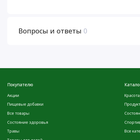
1 мерная ложка (12,2 г)
Размер порции:
Порций в упаковке: 30
Вопросы и ответы
0
Витамин B12 (в виде метилкобаламина)
Натрий
Цитруллин малат 2:1
Покупателю
Катало
Бета-аланин
Акции
Красота
Кофеин безводный
Пищевые добавки
Продук
Теобромин
Все товары
Состоя
Состояние здоровья
Спорти
AlphaSize® Альфа ГПХ
Травы
Все кат
Таурин