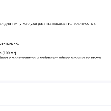
н для тех, у кого уже развита высокая толерантность к
нцентрацию.
 (100 мг)
аланс электролитов и добавляет общее улучшение вкуса.
твует образованию желчной соли для пищеварения и
ргетического средства. Спрос увеличился после запрета
нием, известным своим экстрактом, используемым в
высить метаболизм.