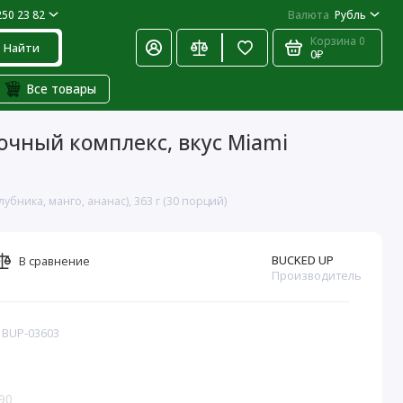
250 23 82
Валюта
Рубль
Корзина
0
Найти
0₽
Все товары
очный комплекс, вкус Miami
ника, манго, ананас), 363 г (30 порций)
BUCKED UP
В сравнение
Производитель
: BUP-03603
90