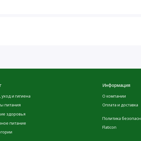
Количество в
% от суточной
1 порции
нормы
100 мкг
4,170%
2%
39 мг
6000 мг
6%
г
Информация
†
3,200 мг
, уход и гигиена
О компании
†
333 мг
ты питания
Оплата и доставка
†
300 мг
ние здоровья
Политика безопасн
вное питание
†
200 мг
Flaticon
егории
†
100 мг