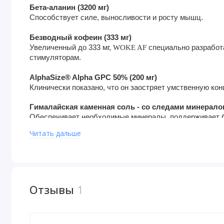
Бета-аланин (3200 мг)
Способствует силе, выносливости и росту мышц.
Безводный кофеин (333 мг)
Увеличенный до 333 мг,
WOKE AF
специально разработа
стимуляторам.
AlphaSize® Alpha GPC 50% (200 мг)
Клинически показано, что он заостряет умственную ко
Гималайская каменная соль - со следами минералов
Обеспечивает необходимые минералы, поддерживает б
Читать дальше
Таурин (100 мг)
Поддерживает сердечно-сосудистое здоровье, способс
может повысить когнитивные функции.
Дендробиум (4:1) (100 мг)
Отзывы
1
Древняя китайская трава, используемая в качестве эне
эфедрина и DMAA из-за его сходства с геранью, расте
производстве 1,3-диметиламиламина. Бонус: может по