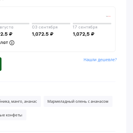
вгуста
03 сентября
17 сентября
72.5 ₽
1,072.5 ₽
1,072,5 ₽
плат
Нашли дешевле?
бника, манго, ананас
Мармеладный олень с ананасом
ые конфеты