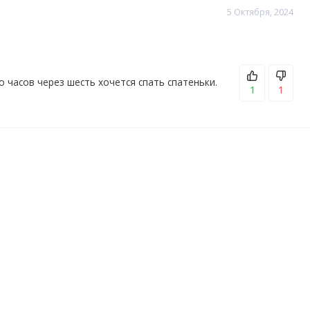
5 Октября, 2024
апельсина. Было показано, что синефрин в его
. Очень мощный стимулятор, это соединение стало
Но часов через шесть хочется спать спатеньки.
нная с дендробиумом, эта формула содержит не один, а
1
1
 растения эфедрина. Бонус: может помочь в достижении
етании с физическими упражнениями.
итруллина.
циями воды за 15-30 минут до тренировки для 
вости и даже гидратации. 
вас из кетоза.