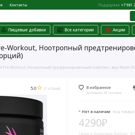
не
Контакты
Поддержка
+7 981 
Пищевые добавки
Все категории
Акции
re-Workout, Ноотропный предтрениров
порций)
Pre-Workout, Ноотропный предтренировочный комплекс, вкус Miami (Клуб
В избранное
5.0
(1 отзыв)
Добавили 18 человек
Нет в наличии
Код товара
4290₽
Цена в бонусных баллах: 42