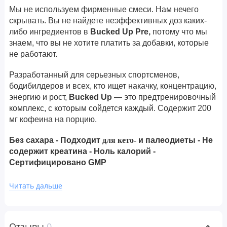
Мы не используем фирменные смеси. Нам нечего
скрывать. Вы не найдете неэффективных доз каких-
либо ингредиентов в
Bucked Up Pre,
потому что мы
знаем, что вы не хотите платить за добавки, которые
не работают.
Разработанный для серьезных спортсменов,
бодибилдеров и всех, кто ищет накачку, концентрацию,
энергию и рост,
Bucked Up
— это предтренировочный
комплекс, с которым сойдется каждый. Содержит 200
мг кофеина на порцию.
Без сахара - Подходит
для кето-
и палеодиеты - Не
содержит креатина - Ноль калорий -
Сертифицировано GMP
Цитруллин
Читать дальше
6 г для максимизации кровотока (усилитель оксида
азота).*
Кофеин
Отзывы
0