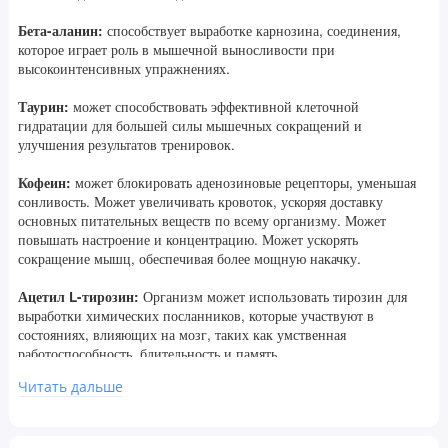
Бета-аланин:
способствует выработке карнозина, соединения,
которое играет роль в мышечной выносливости при
высокоинтенсивных упражнениях.
Таурин:
может способствовать эффективной клеточной
гидратации для большей силы мышечных сокращений и
улучшения результатов тренировок.
Кофеин:
может блокировать аденозиновые рецепторы, уменьшая
сонливость. Может увеличивать кровоток, ускоряя доставку
основных питательных веществ по всему организму. Может
повышать настроение и концентрацию. Может ускорять
сокращение мышц, обеспечивая более мощную накачку.
Ацетил L-тирозин:
Организм может использовать тирозин для
выработки химических посланников, которые участвуют в
состояниях, влияющих на мозг, таких как умственная
работоспособность, бдительность и память.
Читать дальше
L-теанин:
похож на глутамат, природную аминокислоту, которая
помогает передавать нервные импульсы в мозг. L-теанин может
действовать подобно глутамату, улучшая когнитивные функции и