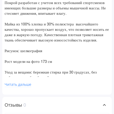
Покрой разработан с учетом всех требований спортсменов
имеющих большие размеры и объемы мышечной массы. Не
стесняет движения, впитывает влагу.
Майка из 100% хлопка и 30% полиэстера высочайшего
качества, хорошо пропускает воздух, что позволяет носить ее
даже в жаркую погоду. Качественная плотная трикотажная
ткань обеспечивает высокую износостойкость изделия.
Рисунок: шелкография
Рост модели на фото 173 см
Уход за вещами: бережная стирка при 30 градусах, без
отбеливания и барабанной сушки, химчистка запрещена;
гладить при t не более 110С
Читать дальше
Отзывы
0