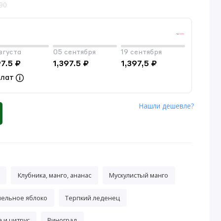
90
вгуста
05 сентября
19 сентября
97.5 ₽
1,397.5 ₽
1,397,5 ₽
плат
Нашли дешевле?
Клубника, манго, ананас
Мускулистый манго
мельное яблоко
Терпкий леденец
 и цитрус
Виноград