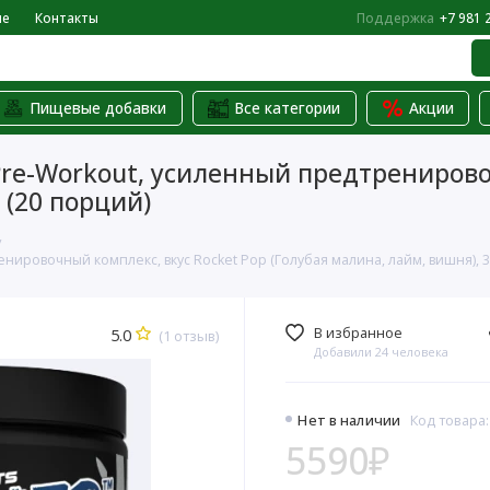
не
Контакты
Поддержка
+7 981 
Пищевые добавки
Все категории
Акции
Pre-Workout, усиленный предтренирово
 (20 порций)
ировочный комплекс, вкус Rocket Pop (Голубая малина, лайм, вишня), 39
В избранное
5.0
(1 отзыв)
Добавили 24 человека
Нет в наличии
Код товара
5590₽