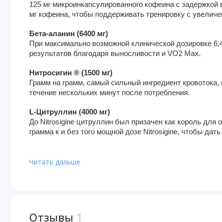
125 мг микроинкапсулированного кофеина с задержкой
мг кофеина, чтобы поддерживать тренировку с увеличе
Бета-аланин (6400 мг)
При максимально возможной клинической дозировке 6,
результатов благодаря выносливости и VO2 Max. 
Нитросигин ® (1500 мг)
Грамм на грамм, самый сильный ингредиент кровотока, 
течение нескольких минут после потребления. 
L-Цитруллин (4000 мг)
До Nitrosigine цитруллин был призачен как король для 
грамма к и без того мощной дозе Nitrosigine, чтобы дат
Астрагин ® (50 мг)
Клинически показано, что он увеличивает абсорбцию ц
Читать дальше
Гидроприм ® Глицерин (500 мг)
Прорывная форма глицерина в самой высокой концентр
стабильности. Мы решили добавить это в нашу смесь L-Ci
почувствовать PUMP. 
Отзывы
1