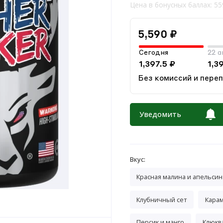
Цена в бонусных баллах: 55
5,590 ₽
Сегодня
22 а
1,397.5 ₽
1,3
Без комиссий и пере
Уведомить
Вкус:
Красная малина и апельсин
Клубничный сет
Кара
Персик и манго
Клюква