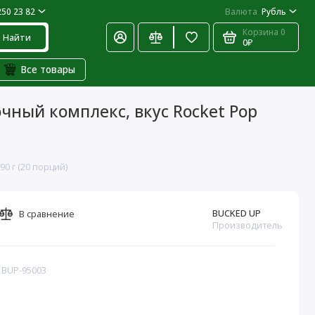
250 23 82
Валюта
Рубль
Корзина
0
Найти
0₽
Все товары
чный комплекс, вкус Rocket Pop
0 г (20 порций)
BUCKED UP
В сравнение
Производитель
: BUP-95003