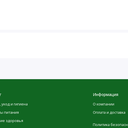
нцентрацию и способствует связи между разумом и 
%), чтобы поднять уровень Alpha GPC до 300 мг.
подходит для памяти или туннельного зрения. 
5-30 минут до интенсивной физической активности.
ЧНИТЕ С 1/2 СОВКА, ЧТОБЫ ПОВЫСИТЬ
ЧЕНИЕ 24 ЧАСОВ. НЕ УПИТЫВАЙТЕ КОФЕИН ИЗ
ДОБАВКИ.
в.
г
Информация
, уход и гигиена
О компании
Количество в
% от суточной
ты питания
Оплата и доставка
1 порции
нормы
ние здоровья
Политика безопасн