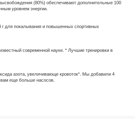
 высвобождения (80%) обеспечивают дополнительные 100 
нным уровнем энергии. 
4 г для покалывания и повышенных спортивных 
известный современной науке. * Лучшие тренировки в 
оксида азота, увеличивающе кровоток*. Мы добавили 4 
ь вам еще больше насосов. 
итруллина. 
ации без проблем с комками или проблемами 
trulline и Nitrosigine, чтобы вы действительно могли 