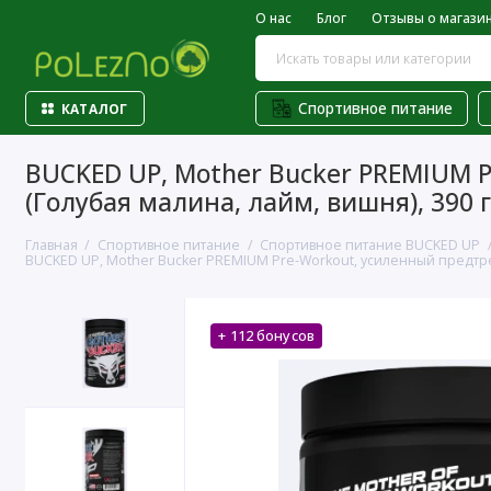
О нас
Блог
Отзывы о магази
Спортивное питание
КАТАЛОГ
BUCKED UP, Mother Bucker PREMIUM 
(Голубая малина, лайм, вишня), 390 г
Главная
Спортивное питание
Спортивное питание BUCKED UP
BUCKED UP, Mother Bucker PREMIUM Pre-Workout, усиленный предтрен
+ 112 бонусов