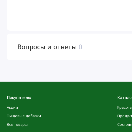
Клинически показано, что он заостряет умственную ко
мышечными.  Мы загрузили 333 мг Alpha GPC (выход 90
Гуперзин А (200 мкг)
Один из самых полезных ноотропов на рынке. Отлично 
Смешайте 1 совок с 8-12 унций воды и выпейте за 1
Вопросы и ответы
0
КАЖДАЯ ПОРЦИЯ СОДЕРЖИТ 400 мг КОФЕИНА. НА
ТОЛЕРАНТНОСТЬ. НЕ ПРЕВЫШАЙТЕ 1 СОВОК В ТЕ
ДРУГИХ ИСТОЧНИКОВ ВО ВРЕМЯ ПРИЕМА ЭТОЙ 
ВНИМАНИЕ: Эта формула не подходит для новичко
Пищевая ценность
1 мерная ложка (19,5 г)
Размер порции:
Покупателю
Катало
Порций в упаковке:
20
Акции
Красота
Пищевые добавки
Продук
Все товары
Состоя