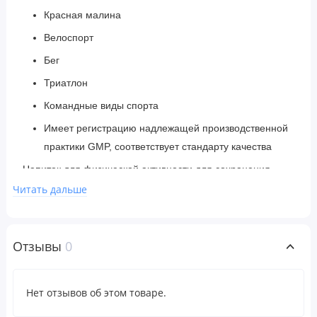
Красная малина
Велоспорт
Бег
Триатлон
Командные виды спорта
Имеет регистрацию надлежащей производственной
практики GMP, соответствует стандарту качества
Напиток для физической активности для сохранения
энергии и восполнения потери жидкости.
Читать дальше
Максимизируйте количество калорий, электролитов и
водного баланса с помощью добавки Bucked Up® Long
Отзывы
0
Range.
Улучшенный вкус — профилактическая формула Bonk,
Нет отзывов об этом товаре.
созданная спортсменами на выносливость для