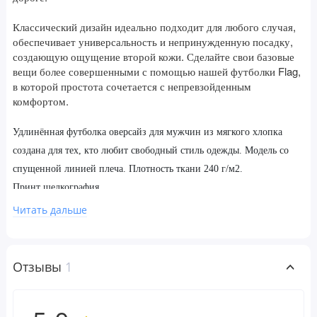
Классический дизайн идеально подходит для любого случая,
обеспечивает универсальность и непринужденную посадку,
создающую ощущение второй кожи. Сделайте свои базовые
вещи более совершенными с помощью нашей футболки Flag,
в которой простота сочетается с непревзойденным
комфортом.
Удлинённая футболка оверсайз для мужчин из мягкого хлопка
создана для тех, кто любит свободный стиль одежды. Модель со
спущенной линией плеча. Плотность ткани 240 г/м2.
Принт шелкография.
Читать дальше
100% хлопка и 30% полиэстера
Состав:
Уход: стирка до 30°C. Отбеливание, барабанная сушка, сухая
чистка запрещены. Гладить при температуре не более 110°C,
Отзывы
1
обходя зону принта.