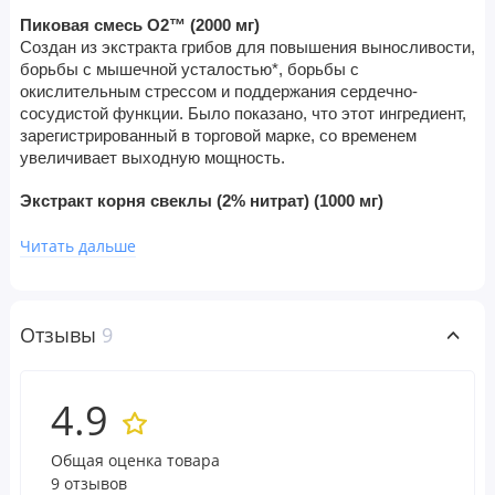
Пиковая смесь O2™️ (2000 мг)
Создан из экстракта грибов для повышения выносливости, 
борьбы с мышечной усталостью*, борьбы с 
окислительным стрессом и поддержания сердечно-
сосудистой функции. Было показано, что этот ингредиент, 
зарегистрированный в торговой марке, со временем 
увеличивает выходную мощность. 
Экстракт корня свеклы (2% нитрат) (1000 мг)
Богатое питательными веществами 
противовоспалительное средство, которое способствует 
Читать дальше
сердечно-сосудистой работе. 
Сульфат агматина (1000 мг)
Отзывы
9
Может поддерживать развитие мышц, кровоток, 
атлетическую деятельность, выработку оксида азота и 
когнитивные функции
4.9
Бетаин безводный (1000 мг)
Может улучшить клеточную гидратацию для улучшения 
Общая оценка товара
восстановления и насоса. Кроме того, повышая 
9 отзывов
эффективность анаэробных тренировок, бетаин 