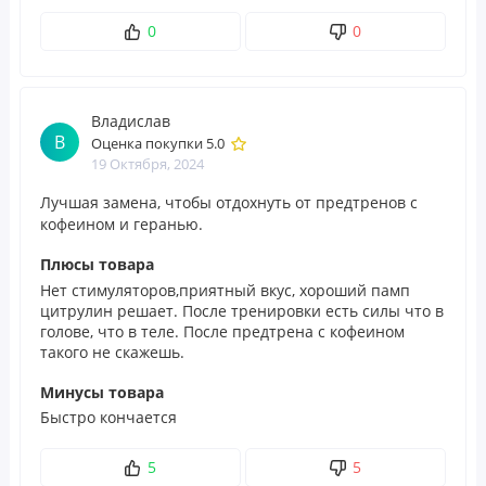
рекомендуем вам внимательно ознакомиться с данными на
упаковке, предупреждениями и инструкциями по использованию
0
0
продуктов перед их применением и не полагаться исключительно
на информацию, представленную на сайте POLEZNOO.RU.
Обратите внимание, что некоторые из описаний продуктов на
нашем сайте выполнены с использованием машинного перевода.
Владислав
Это сделано исключительно для вашего удобства. Все подобные
В
Оценка покупки 5.0
переводы будут заменены на выполненные нашими лингвистами в
19 Октября, 2024
самое ближайшее время.
Лучшая замена, чтобы отдохнуть от предтренов с
кофеином и геранью.
Плюсы товара
Нет стимуляторов,приятный вкус, хороший памп
цитрулин решает. После тренировки есть силы что в
голове, что в теле. После предтрена с кофеином
такого не скажешь.
Минусы товара
Быстро кончается
5
5