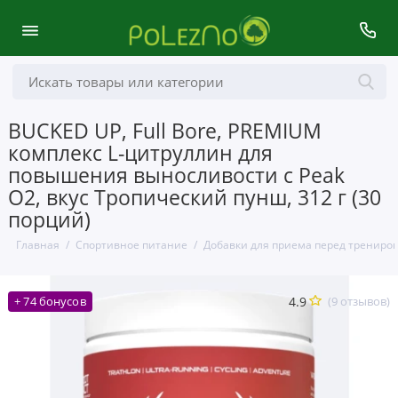
BUCKED UP, Full Bore, PREMIUM
комплекс L-цитруллин для
повышения выносливости с Peak
O2, вкус Тропический пунш, 312 г (30
порций)
Главная
Спортивное питание
Добавки для приема перед трениро
4.9
(9 отзывов)
+ 74 бонусов