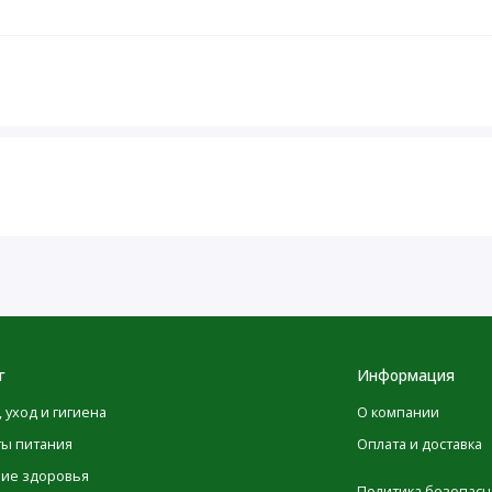
й практики GMP, соответствует стандарту качества
или другой жидкости на одну мерную ложку протеина.
мать в период беременности или кормления грудью. При
с врачом. Хранить в недоступном для детей месте.
 пищевой добавки. Не использовать для снижения веса.
ом месте.
г
Информация
, уход и гигиена
О компании
ты питания
Оплата и доставка
ние здоровья
Политика безопасн