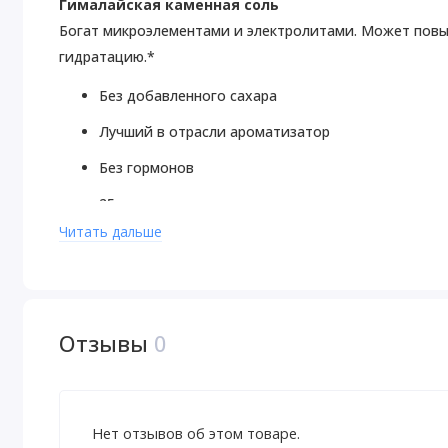
Гималайская каменная соль
Богат микроэлементами и электролитами. Может повы
гидратацию.*
Без добавленного сахара
Лучший в отрасли ароматизатор
Без гормонов
25 г протеина
Читать дальше
1 г углеводов
Пищевая добавка
Содержит натуральные ароматизаторы
Отзывы
0
Без ГМО
Не содержит сои
Сникерс
Нет отзывов об этом товаре.