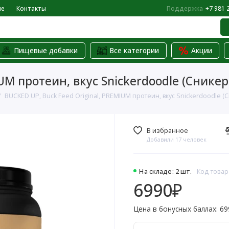
не
Контакты
Поддержка
+7 981 
Пищевые добавки
Все категории
Акции
UM протеин, вкус Snickerdoodle (Сникерс
BUCKED UP, Buck Feed Original, PREMIUM протеин, вкус Snickerdoodle (Сн
В избранное
Добавили 17 человек
На складе: 2 шт.
Код товар
6990₽
Цена в бонусных баллах: 69