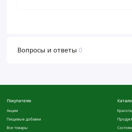
Имеет регистрацию надлежащей производственно
DAS Labs
Получите свой Gainz
Рекомендации по применению
Используйте 240–350 мл (8–12 унций) холодной воды 
Вопросы и ответы
0
Предупреждения
Продукт предназначен только для взрослых. Не прини
наличии каких-либо заболеваний проконсультируйтесь 
Данный продукт следует принимать только в качестве
Хранить упаковку плотно закрытой в сухом и прохладн
Покупателю
Катало
Пищевая ценность
Акции
Красота
Размер порции:
1 мерная ложка (31 г)
Пищевые добавки
Продук
Все товары
Состоя
Порций в упаковке:
30