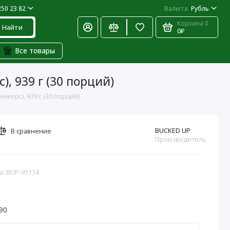
250 23 82
Валюта
Рубль
Корзина
0
Найти
0₽
Все товары
), 939 г (30 порций)
икерс), 939 г (30 порций)
BUCKED UP
В сравнение
Производитель
а: BUP-95114
90