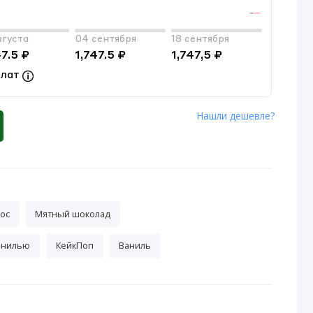
вгуста
04 сентября
18 сентября
47.5 ₽
1,747.5 ₽
1,747,5 ₽
плат
Нашли дешевле?
кос
Мятный шоколад
ванилью
КейкПоп
Ваниль