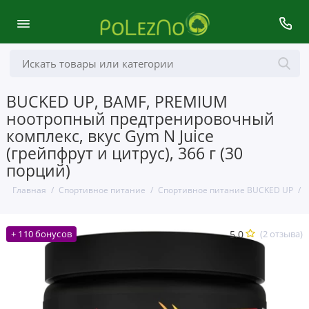
BUCKED UP, BAMF, PREMIUM
ноотропный предтренировочный
комплекс, вкус Gym N Juice
(грейпфрут и цитрус), 366 г (30
порций)
Главная
Спортивное питание
Спортивное питание BUCKED UP
5.0
(2 отзыва)
+ 110 бонусов