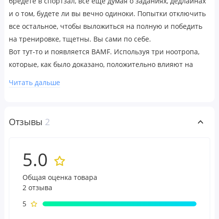
бредете в спортзал, все еще думая о заданиях, дедлайнах
и о том, будете ли вы вечно одиноки. Попытки отключить
все остальное, чтобы выложиться на полную и победить
на тренировке, тщетны. Вы сами по себе.
Вот тут-то и появляется BAMF. Используя три ноотропа,
которые, как было доказано, положительно влияют на
когнитивные функции и мотивацию*, BAMF станет для
Читать дальше
вашего мозга одновременно и командой поддержки, и
менеджером задач. Динамин для концентрации на
высочайшем уровне, AlphaSize для повышения остроты
Отзывы
2
ума и Huperzine-A для ускорения запоминания. * В
сочетании со всеми остальными ингредиентами BAMF
5.0
помогает обновить процессор вашего мозга, закрыть все
окна и остановить все процессы, кроме одного — ВАШЕЙ
Общая оценка товара
ТРЕНИРОВКИ. *
2 отзыва
BAMF
также укрепляет связь между разумом и мышцами.*
5
Почему это важно: любая выдающаяся физическая форма