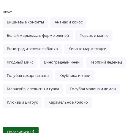
Вкус:
Вишнёвые конфеты
Ананас и кокос
Белый мармелад в форме оленей
Персик и манго
Виноград и зеленое яблоко
Кислые мармеладки
Ягодный микс
Виноградный иней
Терпкий леденец
Голубая сахарная вата
Клубника и киви
Маракуйя, апельсин и гуава
Голубая малина и лимон
Клюква и цитрус
Карамельное яблоко
Поделиться